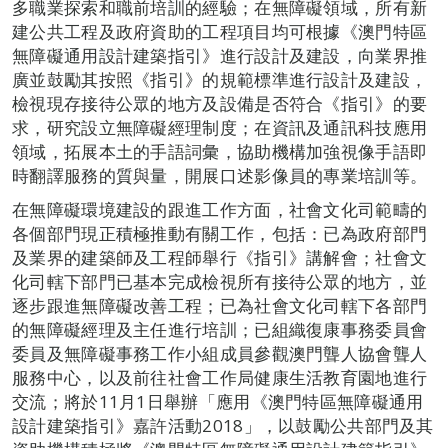
多職業探索和職前培訓的經驗；在無障礙領域，所有新
建公共工程及政府資助的工程項目均可根據《澳門特區
無障礙通用設計建築指引》進行設計及建設，向業界推
廣並鼓勵其按照《指引》的規範標準進行設計及建設，
檢視現存接待公眾的地方及設備是否符合《指引》的要
求，研究設立無障礙經理制度；在資訊及通訊科技應用
領域，拓展本土的手語詞彙，協助機構加強視像手語即
時翻譯服務的質與量，開展口述影像員的專業培訓等。
在無障礙環境建設的跟進工作方面，社會文化司範疇的
各個部門現正積極推動有關工作，包括：已為政府部門
及業界的建築師及工程師舉行《指引》講解會；社會文
化司轄下部門已基本完成檢視所有接待公眾的地方，並
逐步跟進無障礙改善工程；已為社會文化司轄下各部門
的無障礙經理及主任進行培訓；已組織復康事務委員會
委員及無障礙事務工作小組成員參觀澳門聾人協會聾人
服務中心，以及前往社會工作局健康生活教育園地進行
交流；將於11月1日舉辦「應用《澳門特區無障礙通用
設計建築指引》嘉許活動2018」，以鼓勵公共部門及其