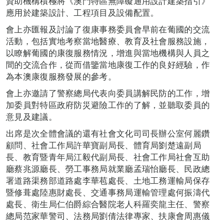
資助機構積極將《澳門特區無障礙通用設計建築指引》
應用於建築設計、工程項目及設備配置。
會上亦匯報及討論了復康事務委員會早前在葡國的交流
活動，包括實地考察當地醫療、教育及社會服務設施，
以瞭解葡國的康復服務情況，增進與當地機構與人員之
間的交流合作，從而借鑒當地康復工作的良好經驗，作
為本澳康復服務發展的參考。
會上亦邀請了警察總局代表向委員講解民防的工作，增
加委員對特區政府防災避險工作的了解，並聽取委員的
意見及建議。
出席是次全體會議的還有社會文化司司長辦公室何麗鑽
顧問、社會工作局許華寶副局長、體育局劉楚遠副局
長、教育暨青年局江毅代副局長、社會工作局社會互助
廳蔡兆源廳長、勞工事務局就業廳孟瑞怡廳長、民政總
署道路渠務部道路處李華苞處長、土地工務運輸局保存
暨修葺處陸惠財處長、交通事務局運輸管理處何振濤代
處長、衛生局仁伯爵綜合醫院老人科羅奕龍主任、警察
總局范家華警司、法務局劉倩法律專家、扶康會周惠儀