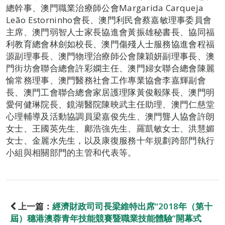
總幹事、澳門職業治療師公會Margarida Carqueja
Leão Estorninho會長、澳門利民會蔡嘉敏理事委員會
主席、澳門弱智人士家長協進會黃振雄秘書長、協同福
利教育總會林劍如校長、澳門傷殘人士服務協進會程福
源副理事長、澳門物理治療師公會陳穎妍副理事長、澳
門街坊會聯合總會許彩嫻主任、澳門婦女聯合總會陳麗
愉常務理事、澳門醫務社會工作專業協會李嘉輝副會
長、澳門工會聯合總會家居護理隊黃俊毅隊長、澳門明
愛何健琳院長、鏡湖醫院陳映武主任助理、澳門仁慈堂
心理輔導及活動協調員梁嘉俊先生、澳門聾人協會許朗
女士、王國英先生、鄺浩強先生、羅凱敏女士、洪慧媚
女士、金麗水先生，以及康復服務十年規劃跨部門執行
小組與相關部門的主管和代表等。
上一篇：
經濟財政司司長梁維特出席“2018年（第十
屆）穗港澳蓉青年技能競賽暨職業技能體驗”開幕式