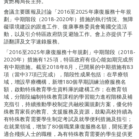
黃艷梅局長主持。
會議主要匯報及討論「2016至2025年康復服務十年規
劃」中期階段（2018-2020年）措施的執行情況、無障
礙環境建設的跟進工作、復康事務委員會葡國交流活
動，以及引介特區政府防災避險工作。會上亦提供了手
語翻譯及文字速錄服務。
「2016至2025年康復服務十年規劃」中期階段（2018-
2020年）措施有125項，特區政府有信心能如期完成所
有中期措施。截至2018年8月，已開展的中期措施有83
項（當中37項已完成），階段性成果包括：在早療領
域，增設早療機構，新增180個早期訓練治療服務名
額，啟動特殊教育學生資料庫的建構工作；在教育領
域，分階段編制特殊教育課程的學習能力進程階梯及補
充指引，持續推動學校制定共融校園規劃方案，優化特
殊教育家長的教育、支援服務及資源，鼓勵高校持續為
有特殊教育需要學生制定考試及就學便利措施及指引；
在就業領域，增加了80個職業康復服務名額，開拓更多
適合殘疾人士的職種，為有特殊教育需要的學生提供更