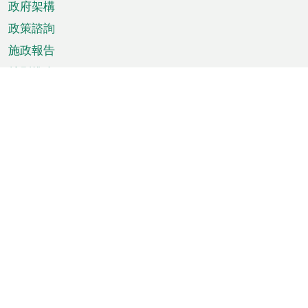
政府架構
政策諮詢
施政報告
特別推介
澳門資訊
天氣
交通
公眾假期
文娛康體
城市資訊
澳門便覽
統計數字
公佈告示