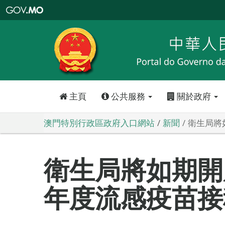
澳
門
特
別
行
政
區
政
府
入
口
網
站
主頁
公共服務
關於政府
澳門特別行政區政府入口網站
新聞
衛生局將如
衛生局將如期開展2
年度流感疫苗接