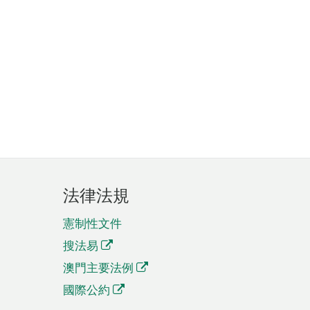
法律法規
憲制性文件
搜法易
澳門主要法例
國際公約