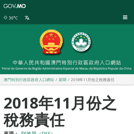
澳
門
特
30°C
別
行
政
區
政
府
入
口
網
站
澳門特別行政區政府入口網站
新聞
2018年11月份之稅務責任
2018年11月份之
稅務責任
來源：
財政局（DSF）