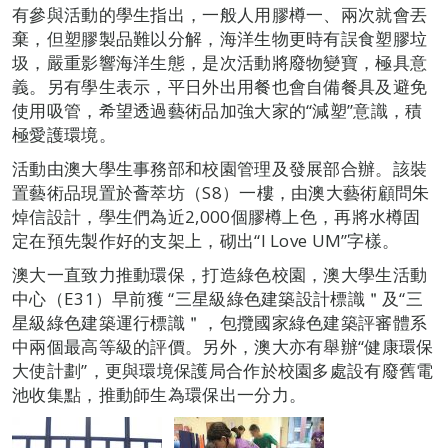
有參與活動的學生指出，一般人用膠樽一、兩次就會丟
棄，但塑膠製品難以分解，海洋生物更時有誤食塑膠垃
圾，嚴重影響海洋生態，是次活動將廢物變寶，極具意
義。另有學生表示，平日外出用餐也會自備餐具及避免
使用吸管，希望透過藝術品加強大家的“減塑”意識，積
極愛護環境。
活動由澳大學生事務部和校園管理及發展部合辦。該裝
置藝術品現置於薈萃坊（S8）一樓，由澳大藝術顧問朱
焯信設計，學生們為近2,000個膠樽上色，再將水樽固
定在預先製作好的支架上，砌出“I Love UM”字樣。
澳大一直致力推動環保，打造綠色校園，澳大學生活動
中心（E31）早前獲 “三星級綠色建築設計標識＂及“三
星級綠色建築運行標識＂，包攬國家綠色建築評審體系
中兩個最高等級的評價。另外，澳大亦有舉辦“健康環保
大使計劃”，更與環境保護局合作於校園多處設有廢舊電
池收集點，推動師生為環保出一分力。