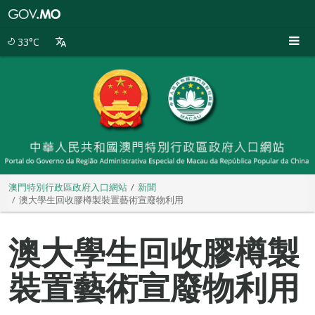
澳
門
特
33°C
別
行
政
區
政
府
入
口
網
站
澳門特別行政區政府入口網站
新聞
澳大學生回收膠樽製裝置藝術宣廢物利用
澳大學生回收膠樽製
裝置藝術宣廢物利用