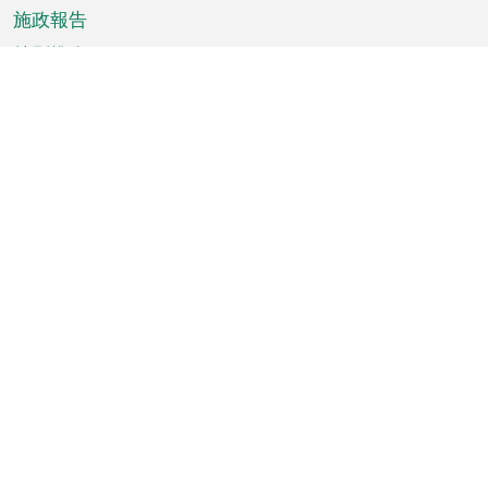
施政報告
特別推介
澳門資訊
天氣
交通
公眾假期
文娛康體
城市資訊
澳門便覽
統計數字
公佈告示
新聞