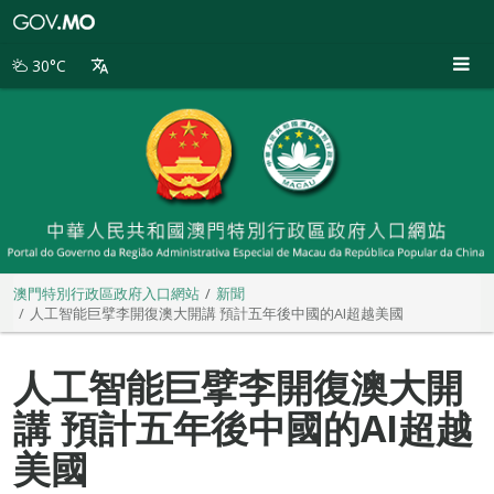
澳
門
特
30°C
別
行
政
區
政
府
入
口
網
站
澳門特別行政區政府入口網站
新聞
人工智能巨擘李開復澳大開講 預計五年後中國的AI超越美國
人工智能巨擘李開復澳大開
講 預計五年後中國的AI超越
美國