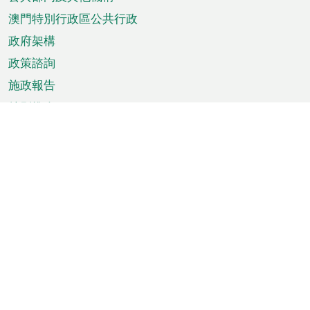
單
澳門特別行政區公共行政
政府架構
政策諮詢
施政報告
特別推介
澳門資訊
天氣
交通
公眾假期
文娛康體
城市資訊
澳門便覽
統計數字