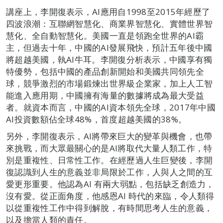
講座上，李開復表示，AI應用自1998至2015年經歷了
四波浪潮：互聯網智慧化、商業界智慧化、實體世界智
慧化、全自動智慧化。美國一直是領跑全世界的AI霸
主，但過去十年，中國的AI發展飛快，預計五年後中國
將超越美國，執AI牛耳。李開復分析表示，中國享有獨
特優勢，包括中國的產品創新開始和美國共同領先全
球，競爭激烈的市場鍛煉出世界級企業家，加上人工智
能進入應用期，中國擁有海量的數據將成為最大受益
者。就資本而言，中國的AI資本領先全球，2017年中國
AI投資數額佔全球48%，首度超越美國的38%。
另外，李開復表示，AI將帶來巨大的變革與機會，也帶
來挑戰，而大眾最關心的是AI將取代大量人類工作，特
別是重複性、日常性工作。在經歷過人生巨變後，李開
復認識到人生的意義並非局限於工作，人與人之間的互
愛更形重要。他認為AI 有兩大弱點，包括缺乏創造力，
沒有愛。從正面角度，他感恩AI 時代的來臨，令人類得
以從重複性工作中得到解脫，有時間思考人生的意義，
以及擔當人類的責任。