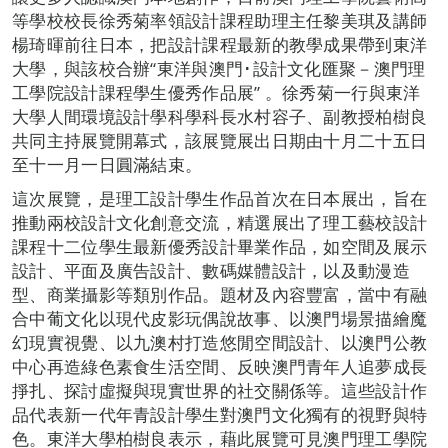
等學校校長徐秀菊率領設計課程助理主任黎美琪及講師
楊琦暉前往日本，把設計課程最新的教學成果帶到東洋
大學，與該校合辦“東洋與澳門･設計文化匯聚－澳門理
工學院設計課程學生優秀作品展” 。徐秀菊一行與東洋
大學人間環境設計學科學科長水村容子、副教授柏樹良
共同主持展覽開幕式，該展覽展出日期由十月二十五日
至十一月一日圓滿結束。
這次展覽，是理工設計學生作品首次在日本展出，旨在
推動兩校設計文化創意交流，精選展出了理工藝校設計
課程十二位學生最新優秀設計畢業作品，如空間及展示
設計、平面及廣告設計、數碼媒體設計，以及動漫造
型、商業攝影等類別作品。題材及內容豐富，當中有融
合中葡文化以現代皮影玩偶說故事、以澳門場景描繪魔
幻現實視覺、以九澳村打造悠閒空間設計、以澳門公教
中心再造綠色素食生活空間、反映澳門青年人追夢成長
掙扎、探討虛擬與現實世界的社交關係等。這些設計作
品代表新一代年青設計學生對澳門文化獨有的視野與特
色。東洋大學柏樹良表示，藉此展覽可見澳門理工學院