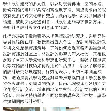
學生設計題材的多元性，以及對視覺傳達、空間再造、
數碼媒體的運用都具有相當程度掌握。期望將來兩間院
校有更多的跨文化學術交流，讓兩地學生針對共同設計
議題，彼此文化激盪創意，以設計思維尋求創新方案，
帶動社會設計與文化創意產業發展。
此行亦拜訪了慶應義塾大學媒體設計研究所，與研究科
委員長稲蔭正彦、教授奥出直人會面，探討高等設計教
育與文化產業實踐策略，了解如何通過實務專案讓創意
設計實踐於社區上，將設計的影響力帶入社會。其後也
參觀了東京大學先端科學技術研究中心，體驗了虛擬實
境等媒體設計技術如何應用於生活層面，以及了解最新
的設計研究發展趨勢。徐秀菊表示，出訪日本圓滿成
功，透過展覽及學術交流對國際推動澳門理工學院教學
特色與成果，更期望開拓澳、日兩地院校遠期延續性文
化創意設計交流，增進兩地師生對彼此設計文化的互相
認識，未來將持續舉辦不同類型的講座及工作坊，讓學
生擴闊國際設計視野。