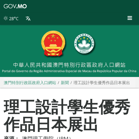
澳
門
特
28°C
別
行
政
區
政
府
入
口
網
站
澳門特別行政區政府入口網站
新聞
理工設計學生優秀作品日本展出
理工設計學生優秀
作品日本展出
來源：
澳門理工學院（IPM）