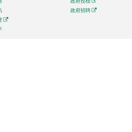
體
政府投標
訊
政府招聘
覽
字
及貿易
相關連結
資
手機應用程式目錄
貿會展
社交媒體目錄
商機和服務
專題網站目錄
訊
RSS訂閱目錄
權
表格下載
政公職局