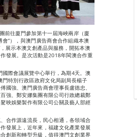
組團前往廈門參加第十一屆海峽兩岸（廈
博會”），與澳門廣告商會合作組織本澳
”，展示本澳文創產品與服務，開拓本澳
作發展。是次活動是2018年閩澳合作重
廈門國際會議展覽中心舉行，為期4天。澳
由澳門特別行政區政府文化局副局長楊子
長傅國強、澳門廣告商會理事長盧德忠、
監百強、鄭安娜集團有限公司行政總裁鄭
與驁映娛樂製作有限公司公關及藝人部經
流、合作源遠流長，民心相通，各領域合
合作發展上，近年來，福建文化產業發展
融合創新和轉型升級，值得澳門文創業界