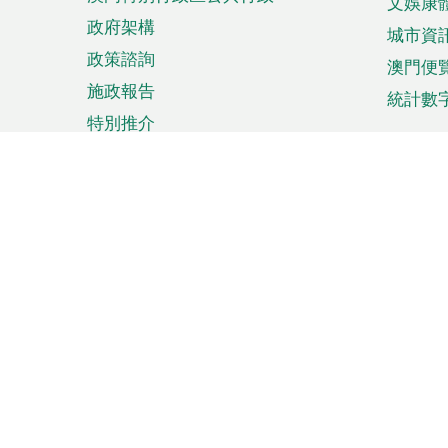
文娛康
政府架構
城市資
政策諮詢
澳門便
施政報告
統計數
特別推介
來澳旅遊
商務
計劃行程
貿易投
觀光
澳門經
娛樂消閒
中小企
購物
市場資
節日盛事
知識產
網
網
頁
使用條款
私隱聲明
協調機構：澳門特別行政區行
站
腳