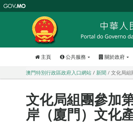
澳
門
特
別
行
政
區
政
府
入
口
網
站
主頁
公共服務
關於政府
澳門特別行政區政府入口網站
新聞
文化局組
文化局組團參加
岸（廈門）文化