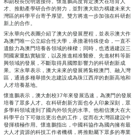
和副校長倪明選接待。懷進鵬高度肯定澳大在培育人
才、推動產學研合作的努力，並對澳大助力構建未來大
灣區的科學平台寄予厚望。雙方將進一步加強在科研創
新上的合作。
宋永華向代表團介紹了澳大的發展歷程，並表示澳大作
為澳門唯一公立綜合性大學，承擔著特殊使命，一直不
遺餘力為澳門培養各領域的棟樑；同時，也透過建設三
間國家重點實驗室，以及推進精准醫療、先進材料等新
興領域的發展，不斷取得具國際影響力的科研創新成
果。宋永華表示，澳大未來的發展將紮根澳門、融入灣
區，通過多種舉措矢志建設成為珠江西岸的創新高地和
人才培養基地。
懷進鵬表示，澳大創校37年來發展迅速，為澳門的發展
培養了眾多人才。在科研創新方面也令人印象深刻，眾
多學科領域達到了國內外領先的水準。他相信澳大在大
科學平台下可做出更出色的工作，從而在大灣區建設中
發揮積極作用。懷進鵬指出，中國科協作為國內擁有最
大人才資源的科技工作者機構，將推動屬下眾多的專業