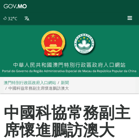
澳
門
特
32°C
別
行
政
區
政
府
入
口
網
站
澳門特別行政區政府入口網站
新聞
中國科協常務副主席懷進鵬訪澳大
中國科協常務副主
席懷進鵬訪澳大