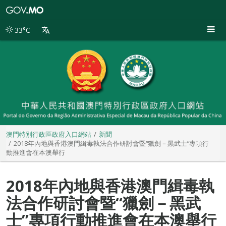
澳
門
特
33°C
別
行
政
區
政
府
入
口
網
站
澳門特別行政區政府入口網站
新聞
2018年內地與香港澳門緝毒執法合作研討會暨“獵劍－黑武士”專項行
動推進會在本澳舉行
2018年內地與香港澳門緝毒執
法合作研討會暨“獵劍－黑武
士”專項行動推進會在本澳舉行