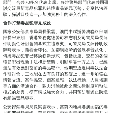
部門，合共70多名代表出席。各地警務部門代表共同研
討交流最新毒品犯罪和跨境毒品犯罪形勢，分享執法經
驗，探討日後進一步加強實務上的深入合作。
合作打擊毒品犯罪見成效
國家公安部禁毒局局長梁雲、澳門中聯辦警務聯絡部副
部長宋東翔、香港警務處總警司林志明及司警局局長薛
仲明擔任研討會開幕式主禮嘉賓。司警局局長薛仲明致
辭時表示，隨着全球化、互聯網經濟的發展和普及化，
傳統毒品犯罪已轉換嶄新形式，包括販運、交易的各個
環節都出現新手法和新型態，明顯單靠一方之力，已經
無法有效應對當前的毒品犯罪。他期望通過緝毒執法合
作研討會，三地能在固有良好的基礎上，進一步加強在
情報交流、案件協查、個案通報、執法行動、人員培訓
等方面的溝通合作，致力消除彼此之間法律制度和執法
模式的差異，從而構成強大合力，共同預防和遏止跨境
有組織毒品犯罪。
公安部禁毒局局長梁雲表示，當前內地與港澳面臨的毒
品犯罪形勢嚴峻，問題複雜，內地與港澳緝毒部門共同