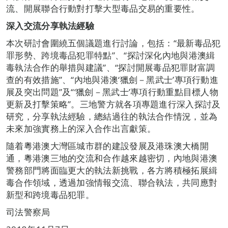
流、開展聯合行動對打擊大型毒品交易的重要性。
深入交流分享執法經驗
本次研討會圍繞五個議題進行討論，包括：“最新毒品犯
罪形勢、跨境毒品犯罪特點”、“探討深化內地與港澳緝
毒執法合作的舉措與建議”、“探討開展毒品犯罪財富調
查的有效措施”、“內地與港澳‘獵劍－黑武士’專項行動進
展及突出問題”及“‘獵劍－黑武士’專項行動重點目標人物
更新及打擊策略”。三地警方就各項專題進行深入探討及
研究，分享執法經驗，總結過往的執法合作情況，並為
未來加強實務上的深入合作出言獻策。
隨着粵港澳大灣區城市群的建設發展及港珠澳大橋開
通，粵港澳三地的交流和合作越來越密切，內地與港澳
警務部門將面臨更大的執法新挑戰，各方將積極拓展緝
毒合作領域，透過加強情報交流、聯合執法，共同應對
新型和跨境毒品犯罪。
司法警察局