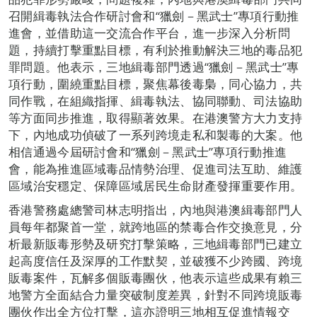
召開緝毒執法合作研討會和“獵劍－黑武士”專項行動推
進會，並借助這一交流合作平台，進一步深入分析問
題，持續打擊重點目標，有利於推動解決三地的毒品犯
罪問題。他表示，三地緝毒部門透過“獵劍－黑武士”專
項行動，圍繞重點目標，聚焦幕後毒梟，同心協力，共
同作戰，在組織指揮、緝毒執法、協同聯動、司法協助
等方面同步推進，取得顯著效果。在港澳警方大力支持
下，內地成功偵破了一系列跨境走私和製毒的大案。他
相信通過今屆研討會和“獵劍－黑武士”專項行動推進
會，能為推進區域毒品情勢治理、促進司法互助、維護
區域治安穩定、保障區域居民生命財產發揮重要作用。
香港警務處總警司林志明指出，內地與港澳緝毒部門人
員每年都聚首一堂，就跨地區的禁毒合作交換意見，分
析最新販毒形勢及研究打擊策略，三地緝毒部門已建立
起高度信任及深厚的工作默契，並破獲不少跨國、跨境
販毒案件，瓦解多個販毒團伙，他表示這些成果有賴三
地警方全面結合力量突破制度差異，針對不同跨境販毒
團伙作出全方位打擊，這亦證明三地相互促進情報交