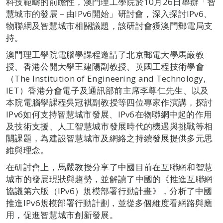
科技範疇的前瞻性，澳門理工學院於10月26日舉辦「智
慧城市的發展－由IPv6開始」研討會，深入探討IPv6、
物聯網及智慧城市相關議題，該研討會獲澳門郵電局支
持。
澳門理工學院電腦學課程邀請了北京郵電大學馬嚴教
授、香港公開大學王建陽副教授、英國工程技術學會
（The Institution of Engineering and Technology,
IET）香港分會電子及通訊部前主席李尊仁先生、以及
本院電腦學課程吳冠褀副教授等四位專家作演講，探討
IPv6如何支持智慧城市發展、IPv6在物聯網中起的作用
及技術支援、人工智慧城市發展時代的機遇與挑戰等相
關課題，為建設智慧城市及網絡之持續發展提供多元思
維與理念。
在研討會上，馬嚴教授分享了中國目前在互聯網和智慧
城市的發展現狀與趨勢，並解讀了中國的《推進互聯網
協議第六版（IPv6）規模部署行動計畫》，分析了中國
推進IPv6規模部署行動計劃，並從多個維度看網路與應
用，促進智慧城市創新發展。