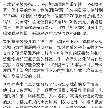
王建陽副教授指出，IPv6對物聯網的重要性，IPv6扮演
著一個主要的角色，物聯網將得到充分的發展，估計到
2024年，物聯網將發展為一個擁有270億物件所組成的
網絡，對全球生產總值貢獻將達15000億美元。香港也
進入了具體物聯網執行階段，目前已對兩間公司發出無
線物聯網牌照，鋪設網絡並為提供物聯網服務。
吳冠祺副教授介紹了澳門理工學院在IPv6、物聯網及智
慧城市方面開展的科研項目，如與葡萄牙科英布拉大學
合作的環境監測系統，於有300年歷史的圖書館內進行
監測環境和空氣質量的維護工作，為歷史文化保育作出
貢獻；還有智能公交車站和智能車站站牌等項目。未來
澳門理工學院將繼續提升IPv6的推廣和研究，培養智慧
城市發展所需的人材。
李尊仁先生也為大家分析了當前智慧城市的發展情況，
他指出，智慧城市是一個巨大項目，涉及多個範疇，包
括政府決策、網絡基建、人材培養、電腦軟硬體及資金
的投入，都是發展的重要原素，除此之外，在這大數據
時代，智慧城市的發展還需要人工智慧的配合，才可發