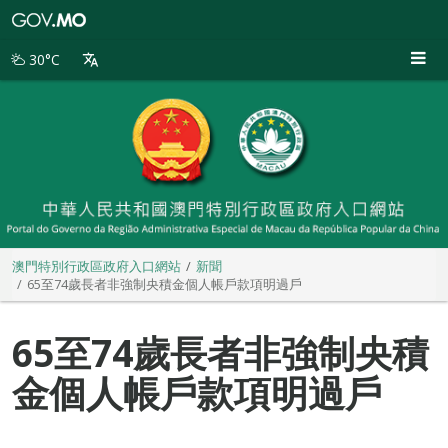
澳
門
特
30°C
別
行
政
區
政
府
入
口
網
站
澳門特別行政區政府入口網站
新聞
65至74歲長者非強制央積金個人帳戶款項明過戶
65至74歲長者非強制央積
金個人帳戶款項明過戶