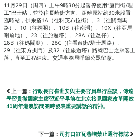
11月29日（周四）上午9時30分起暫停使用“廈門街/理
工”巴士站，並於往長崎街方向、距離原站約30米設置
臨時站，供乘搭1A（往科英布拉街）、3（往關閘馬
路）、10（往媽閣）、10B（往南灣）、10X（往亞馬
喇前地）、23（往旅遊塔）、28A（往氹仔）、
28B（往媽閣廟）、28C（往看台街/騎士馬路）、
29（往東方拱門）及32（往旅遊塔）路線巴士之乘客上
落，直至工程結束。交通事務局呼籲公眾留意。
上一篇：
行政長官崔世安與主要官員舉行座談，傳達
學習貫徹國家主席習近平早前在北京接見國家改革開放
40周年港澳訪問團時發表重要講話的精神。
下一篇：
司打口缸瓦巷增禁止通行標誌