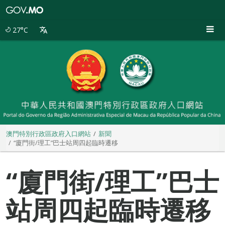
澳
門
特
27°C
別
行
政
區
政
府
入
口
網
站
澳門特別行政區政府入口網站
新聞
“廈門街/理工”巴士站周四起臨時遷移
“廈門街/理工”巴士
站周四起臨時遷移