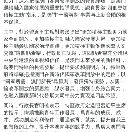
動力；深入把握澳門參與改革開放的寶貴經驗，是澳門
繼續融入國家發展的重要指導思想；認真貫徹“四個更加
積極主動”指示，是澳門“一國兩制”事業再上新台階的根
本保障。
其中，對於習近平主席對港澳提出“更加積極主動助力國
家全面開放，更加積極主動融入國家發展大局，更加積
極主動參與國家治理實踐，更加積極主動促進國際人文
交流”這四點希望，行政長官認爲，這四點希望充分體現
中央對港澳的重視和信任，是澳門未來發展的新指引，
爲澳門特區的長遠發展，提出要求和指明方向。特區政
府將準確把握澳門在新時代國家改革開放中的定位，以
“國家所需、澳門所長”爲原則，發揮獨特優勢，以新一
輪改革開放的新思維，謀求發展，增强自身綜合實力，
在融入國家新時代發展大局中努力實現這四點希望。
同時，行政長官明確表示，特區政府定遵照習近平主席
的指示，繼續推動青年工作發展，爲青年的成長、成
才、成功創造有利條件，通過教育、就業、提升自我三
個階段的工作，提升本澳青年的競爭力，爲廣大澳門青