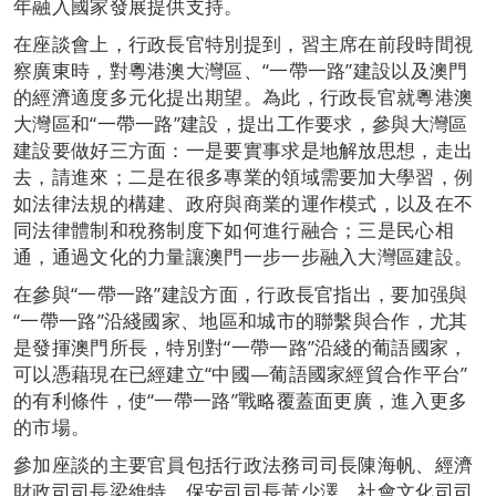
年融入國家發展提供支持。
在座談會上，行政長官特別提到，習主席在前段時間視
察廣東時，對粵港澳大灣區、“一帶一路”建設以及澳門
的經濟適度多元化提出期望。為此，行政長官就粵港澳
大灣區和“一帶一路”建設，提出工作要求，參與大灣區
建設要做好三方面：一是要實事求是地解放思想，走出
去，請進來；二是在很多專業的領域需要加大學習，例
如法律法規的構建、政府與商業的運作模式，以及在不
同法律體制和稅務制度下如何進行融合；三是民心相
通，通過文化的力量讓澳門一步一步融入大灣區建設。
在參與“一帶一路”建設方面，行政長官指出，要加强與
“一帶一路”沿綫國家、地區和城市的聯繫與合作，尤其
是發揮澳門所長，特別對“一帶一路”沿綫的葡語國家，
可以憑藉現在已經建立“中國—葡語國家經貿合作平台”
的有利條件，使“一帶一路”戰略覆蓋面更廣，進入更多
的市場。
參加座談的主要官員包括行政法務司司長陳海帆、經濟
財政司司長梁維特、保安司司長黃少澤、社會文化司司