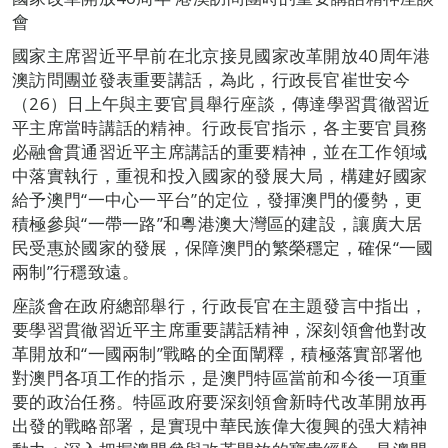
會
國家主席習近平早前在北京接見國家改革開放40周年港
澳訪問團並發表重要講話，為此，行政長官崔世安今
（26）日上午與主要官員舉行座談，傳達學習貫徹習近
平主席當時講話的精神。行政長官指示，各主要官員務
必融會貫通習近平主席講話的重要精神，並在工作領域
中落實執行，重視和投入國家的發展大局，構建好國家
給予澳門“一中心一平台”的定位，發揮澳門的優勢，更
積極參與“一帶一路”和粵港澳大灣區的建設，讓廣大居
民受惠於國家的發展，保障澳門的繁榮穩定，確保“一國
兩制”行穩致遠。
座談會在政府總部舉行，行政長官在主題發言中指出，
要學習貫徹習近平主席重要講話精神，深刻領會他對改
革開放和“一國兩制”戰略的全面闡釋，積極落實部署他
對澳門各項工作的指示，是澳門特區當前和今後一項重
要的政治任務。特區政府要深刻領會新時代改革開放再
出發的戰略部署，是實現中華民族偉大復興的强大精神