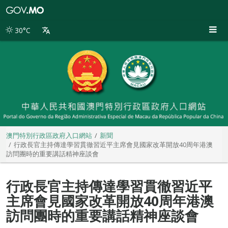
澳
門
特
30°C
別
行
政
區
政
府
入
口
網
站
澳門特別行政區政府入口網站
新聞
行政長官主持傳達學習貫徹習近平主席會見國家改革開放40周年港澳
訪問團時的重要講話精神座談會
行政長官主持傳達學習貫徹習近平
主席會見國家改革開放40周年港澳
訪問團時的重要講話精神座談會