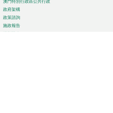
澳門特別行政區公共行政
政府架構
政策諮詢
施政報告
特別推介
澳門資訊
天氣
交通
公眾假期
文娛康體
城市資訊
澳門便覽
統計數字