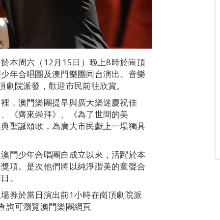
於本周六（12月15日）晚上8時於崗頂
門少年合唱團及澳門樂團同台演出。音樂
頂劇院派發，歡迎市民前往欣賞。
日裡，澳門樂團提早與廣大樂迷慶祝佳
》、《齊來崇拜》、《為了世間的美
經典聖誕頌歌，為廣大市民獻上一場獨具
。澳門少年合唱團自成立以來，活躍於本
際獎項。是次他們將以純淨諧美的童聲合
節日。
場券於當日演出前1小時在崗頂劇院派
查詢可瀏覽澳門樂團網頁