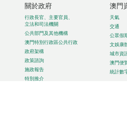
頁
關於政府
澳門
腳
菜
行政長官、主要官員、
天氣
立法和司法機關
單
交通
公共部門及其他機構
公眾假
澳門特別行政區公共行政
文娛康
政府架構
城市資
政策諮詢
澳門便
施政報告
統計數
特別推介
來澳旅遊
商務
計劃行程
貿易投
觀光
澳門經
娛樂消閒
中小企