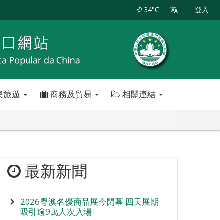
34°C
登入
澳旅遊
商務及貿易
相關連結
最新新聞
2026粵澳名優商品展今閉幕 四天展期
吸引逾9萬人次入場