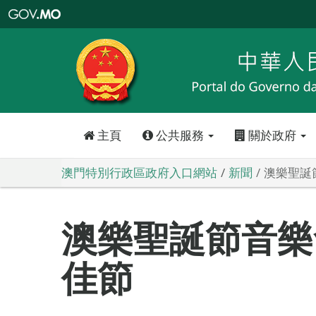
澳
門
特
別
行
政
區
政
府
入
口
網
站
主頁
公共服務
關於政府
澳門特別行政區政府入口網站
新聞
澳樂聖誕
澳樂聖誕節音樂
佳節