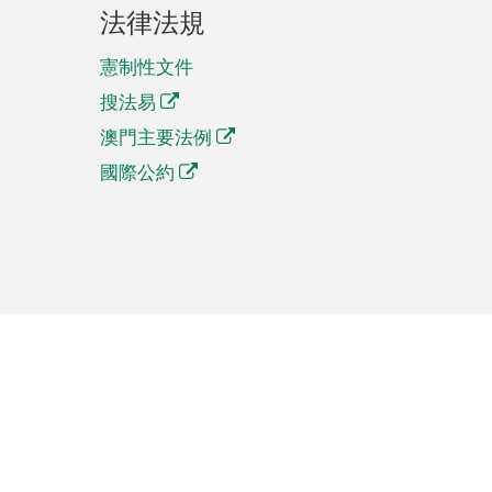
法律法規
憲制性文件
搜法易
澳門主要法例
國際公約