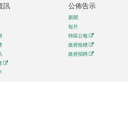
資訊
公佈告示
新聞
短片
期
特區公報
體
政府投標
訊
政府招聘
覽
字
及貿易
相關連結
資
手機應用程式目錄
貿會展
社交媒體目錄
商機和服務
專題網站目錄