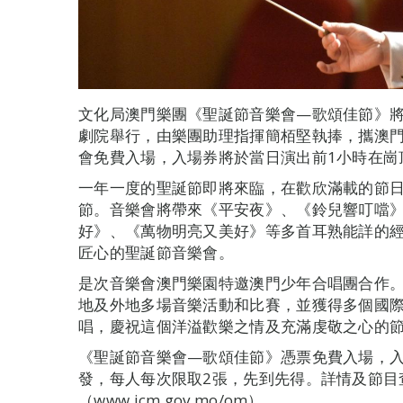
文化局澳門樂團《聖誕節音樂會—歌頌佳節》將
劇院舉行，由樂團助理指揮簡栢堅執捧，攜澳
會免費入場，入場券將於當日演出前1小時在崗
一年一度的聖誕節即將來臨，在歡欣滿載的節
節。音樂會將帶來《平安夜》、《鈴兒響叮噹
好》、《萬物明亮又美好》等多首耳熟能詳的
匠心的聖誕節音樂會。
是次音樂會澳門樂園特邀澳門少年合唱團合作
地及外地多場音樂活動和比賽，並獲得多個國
唱，慶祝這個洋溢歡樂之情及充滿虔敬之心的
《聖誕節音樂會—歌頌佳節》憑票免費入場，入
發，每人每次限取2張，先到先得。詳情及節目
（www.icm.gov.mo/om）。