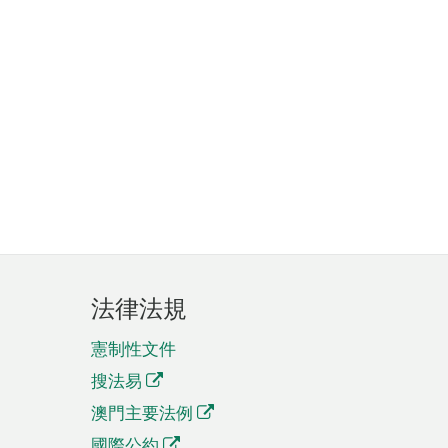
法律法規
憲制性文件
搜法易
澳門主要法例
國際公約