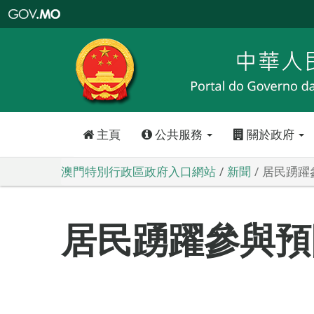
澳
門
特
別
行
政
區
政
府
入
口
網
站
主頁
公共服務
關於政府
澳門特別行政區政府入口網站
新聞
居民踴躍
居民踴躍參與預