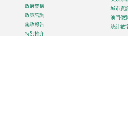
政府架構
城市資
政策諮詢
澳門便
施政報告
統計數
特別推介
來澳旅遊
商務
計劃行程
貿易投
觀光
澳門經
娛樂消閒
中小企
購物
市場資
節日盛事
知識產
網
網
頁
使用條款
私隱聲明
協調機構：澳門特別行政區行
站
腳
站