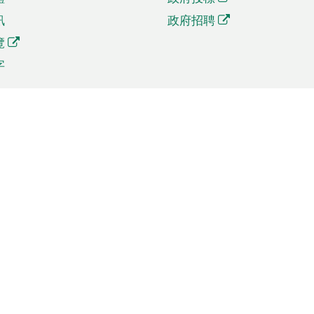
訊
政府招聘
覽
字
及貿易
相關連結
資
手機應用程式目錄
貿會展
社交媒體目錄
商機和服務
專題網站目錄
訊
RSS訂閱目錄
權
表格下載
政公職局