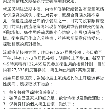
染控制措施及嚴格執行患者隔離的規定。
就居民關注近期本澳、內地和香港陸續報告有兒童流感
合併腦炎的病例，衛生局表示，流感合併腦炎雖不常
見，但也是流感已知的併發症之一。目前尚沒有數據證
實目前流行的流感病毒出現新的變異或合併腦炎的情況
明顯增加。衛生局呼籲居民小心防範，但毋須過份恐
慌。衛生局已作出充分準備，並將密切留意疫情變化，
採取相應的應對措施。
流感疫苗接種方面，昨日有1,567居民接種，今日截至
下午5時有1,173位居民接種，明顯較上周增加。截至下
午5時累積有122,465居民參加衛生局的接種計劃，目前
尚有27,535劑疫苗存貨，衛生局已增購2萬劑疫苗。
衛生局提醒居民，為減少患上流感或其他上呼吸道傳染
性疾病，應採取以下措施：
每年接種季節性流感疫苗；
確保自己及家人睡眠充足，飲食均衡以及勤做運動；
保持良好的個人衛生習慣，勤洗手；