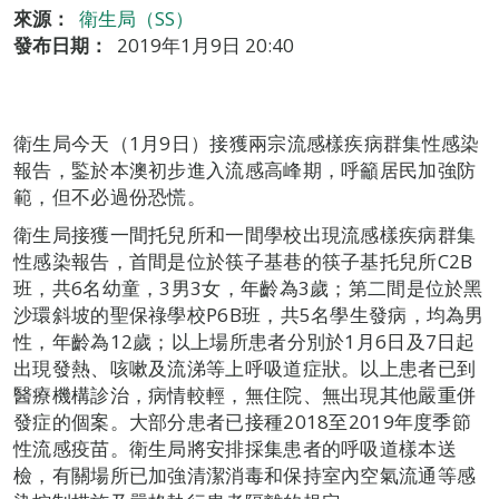
來源：
衛生局（SS）
發布日期：
2019年1月9日 20:40
衛生局今天（1月9日）接獲兩宗流感樣疾病群集性感染
報告，鍳於本澳初步進入流感高峰期，呼籲居民加強防
範，但不必過份恐慌。
衛生局接獲一間托兒所和一間學校出現流感樣疾病群集
性感染報告，首間是位於筷子基巷的筷子基托兒所C2B
班，共6名幼童，3男3女，年齡為3歲；第二間是位於黑
沙環斜坡的聖保祿學校P6B班，共5名學生發病，均為男
性，年齡為12歲；以上場所患者分別於1月6日及7日起
出現發熱、咳嗽及流涕等上呼吸道症狀。以上患者已到
醫療機構診治，病情較輕，無住院、無出現其他嚴重併
發症的個案。大部分患者已接種2018至2019年度季節
性流感疫苗。衛生局將安排採集患者的呼吸道樣本送
檢，有關場所已加強清潔消毒和保持室內空氣流通等感