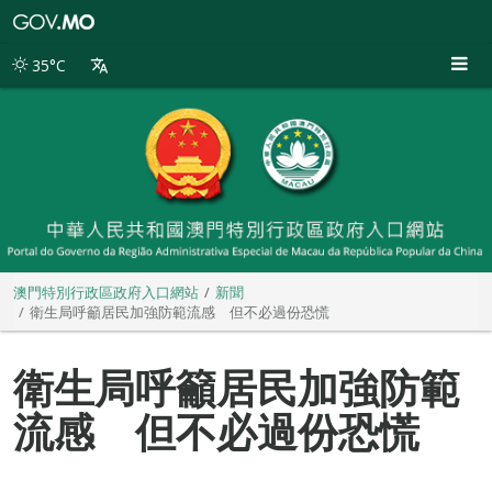
澳
門
特
35°C
別
行
政
區
政
府
入
口
網
站
澳門特別行政區政府入口網站
新聞
衛生局呼籲居民加強防範流感 但不必過份恐慌
衛生局呼籲居民加強防範
流感 但不必過份恐慌