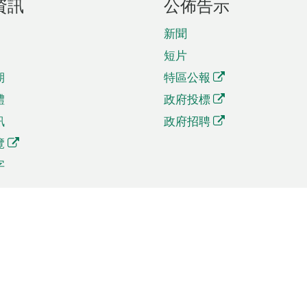
資訊
公佈告示
新聞
短片
期
特區公報
體
政府投標
訊
政府招聘
覽
字
及貿易
相關連結
資
手機應用程式目錄
貿會展
社交媒體目錄
商機和服務
專題網站目錄