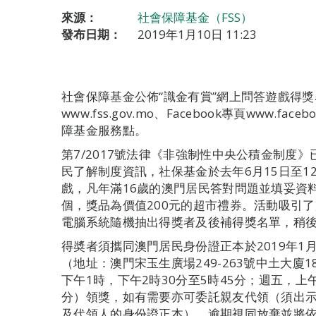
來源：
社會保障基金（FSS）
發布日期：
2019年1月10日 11:23
社會保障基金公佈“識金有賞”網上問答遊戲得
www.fss.gov.mo、Facebook專頁www.fac
障基金服務點。
第7/2017號法律《非強制性中央公積金制度》
民了解制度資訊，社保基金於去年6月15日至12
戲，凡年滿16歲的澳門居民答對問題並填妥資料
個，獎品為價值200元的超市禮券。活動吸引了超
電腦系統隨機抽出得獎者及後補得獎名單，稍
得奬者須攜同澳門居民身份證正本於2019年1月
（地址：澳門宋玉生廣場249-263號中土大廈
下午1時，下午2時30分至5時45分；週五，上午
分）領獎，如有需要亦可委託親友代領（須出
及代領人的身份證正本）。逾期視同放棄並將依