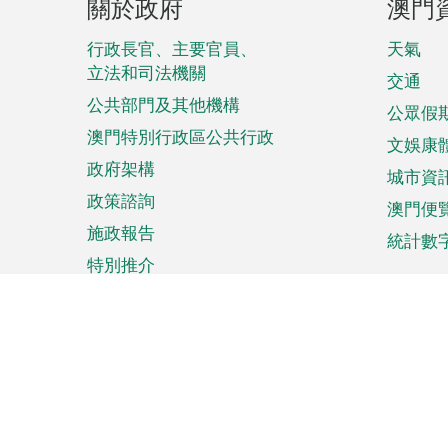
關於政府
澳門
腳
菜
行政長官、主要官員、
天氣
立法和司法機關
單
交通
公共部門及其他機構
公眾假
澳門特別行政區公共行政
文娛康
政府架構
城市資
政策諮詢
澳門便
施政報告
統計數
特別推介
來澳旅遊
商務
計劃行程
貿易投
觀光
澳門經
娛樂消閒
中小企