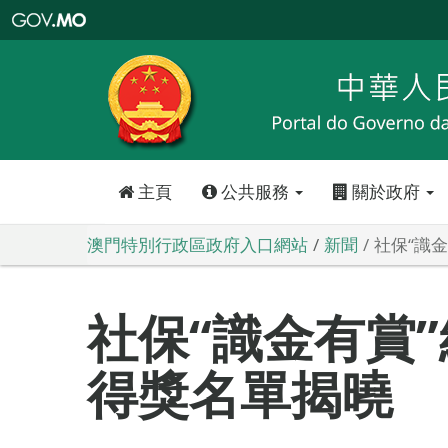
澳
門
特
別
行
政
區
政
府
入
口
網
站
主頁
公共服務
關於政府
澳門特別行政區政府入口網站
新聞
社保“識
社保“識金有賞
得獎名單揭曉