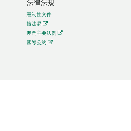
法律法規
憲制性文件
搜法易
澳門主要法例
國際公約