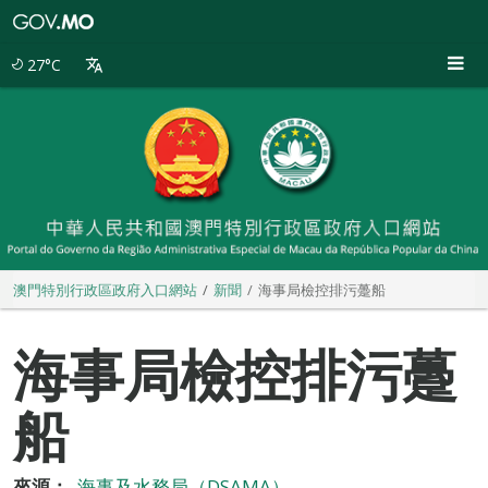
澳
門
特
27°C
別
行
政
區
政
府
入
口
網
站
澳門特別行政區政府入口網站
新聞
海事局檢控排污躉船
海事局檢控排污躉
船
來源：
海事及水務局（DSAMA）