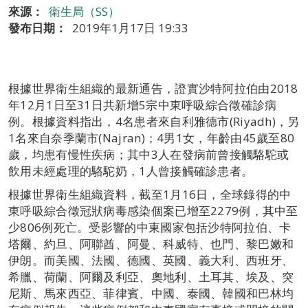
來源：
衛生局（SS）
發布日期：
2019年1月17日 19:33
根據世界衛生組織的最新通告，證實沙特阿拉伯由2018
年12月1日至31日共新增5宗中東呼吸綜合徵確診病
例。根據資料指出，4名患者來自利雅德市(Riyadh)，另
1名來自奈季蘭市(Najran)；4男1女，年齡由45歲至80
歲，均患有慢性疾病；其中3人在發病前曾接觸駱駝或
飲用未經處理的駱駝奶，1人曾接觸確診患者。
根據世界衛生組織資料，截至1月16日，全球錄得的中
東呼吸綜合徵冠狀病毒感染個案已增至2279例，其中至
少806例死亡。受影響的中東國家包括沙特阿拉伯、卡
塔爾、約旦、阿聯酋、阿曼、科威特、也門、黎巴嫩和
伊朗。而美國、法國、德國、英國、義大利、西班牙、
希臘、荷蘭、阿爾及利亞、奧地利、土耳其、埃及、突
尼斯、馬來西亞、菲律賓、中國、泰國、韓國和巴林均