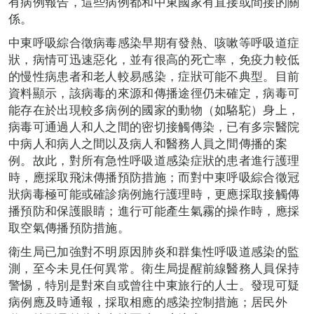
有病例報告，這些病例都和中東國家有直接或間接的關
係。
中東呼吸綜合徵病毒感染早期有發熱、咳嗽等呼吸道症
狀，病情可迅速惡化，並有很高的死亡率，免疫力較低
的慢性病患者和老人較易感染，症狀可能不典型。目前
資料顯示，該病毒的來源和傳播途徑仍未確定，病毒可
能存在於出現較多病例的國家的動物（如駱駝）身上，
病毒可通過人和人之間的密切接觸傳染，已有多宗醫院
中病人和病人之間以及病人和醫務人員之間傳播的案
例。故此，對所有急性呼吸道感染症狀的患者進行護理
時，應採取飛沫傳播預防措施；而對中東呼吸綜合徵冠
狀病毒極可能或確診病例施行護理時，更應採取接觸傳
播預防和保護眼睛；進行可能產生氣霧的操作時，應採
取空氣傳播預防措施。
衛生局已加強對不明原因肺炎和群集性呼吸道感染的監
測，至今未見任何異常。衛生局提醒前線醫務人員保持
警惕，特別是對來自或曾往中東旅行的人士。發現可疑
病例應及時通報，採取相應的感染控制措施；居民外