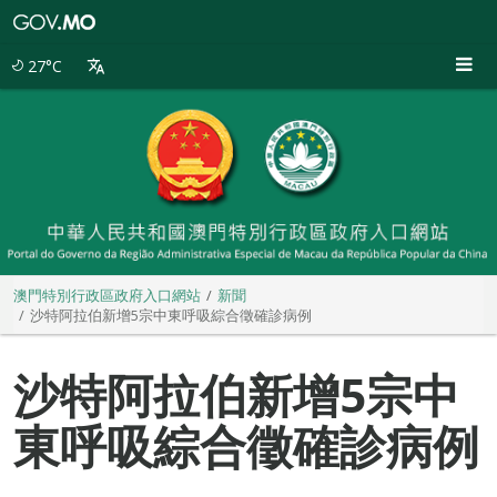
澳
門
特
27°C
別
行
政
區
政
府
入
口
網
站
澳門特別行政區政府入口網站
新聞
沙特阿拉伯新增5宗中東呼吸綜合徵確診病例
沙特阿拉伯新增5宗中
東呼吸綜合徵確診病例