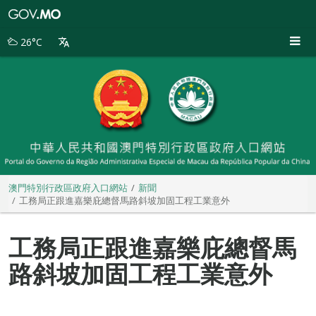
澳
門
特
26°C
別
行
政
區
政
府
入
口
網
站
澳門特別行政區政府入口網站
新聞
工務局正跟進嘉樂庇總督馬路斜坡加固工程工業意外
工務局正跟進嘉樂庇總督馬
路斜坡加固工程工業意外