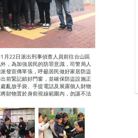
1月22日派出刑事偵查人員前往台山區
此外，為加強居民的防罪意識，司警局人
舖派發宣傳單張，呼籲居民做好家居防盜
外出前緊記鎖好門窗，並確保防盜設施正
隨處亂放手袋、手提電話及展露個人財物
應將財物置於身前視線範圍內，勿讓不法