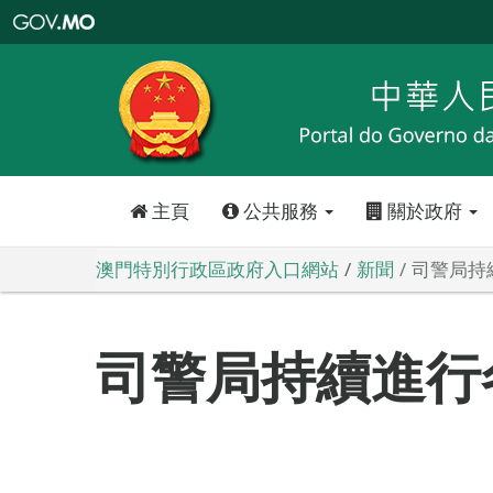
澳
門
特
別
行
政
區
政
府
入
口
網
站
主頁
公共服務
關於政府
澳門特別行政區政府入口網站
新聞
司警局持
司警局持續進行