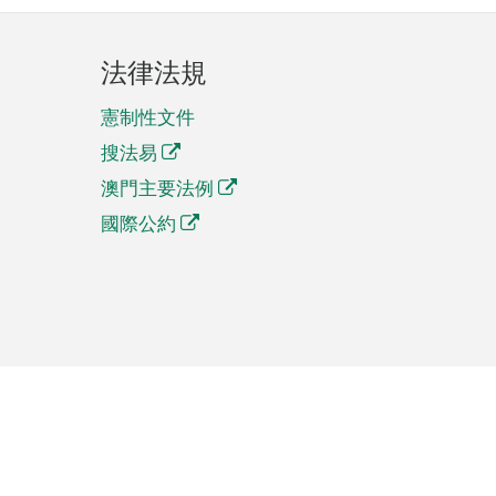
法律法規
憲制性文件
搜法易
澳門主要法例
國際公約