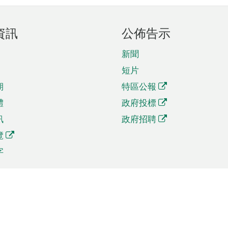
資訊
公佈告示
新聞
短片
期
特區公報
體
政府投標
訊
政府招聘
覽
字
及貿易
相關連結
資
手機應用程式目錄
貿會展
社交媒體目錄