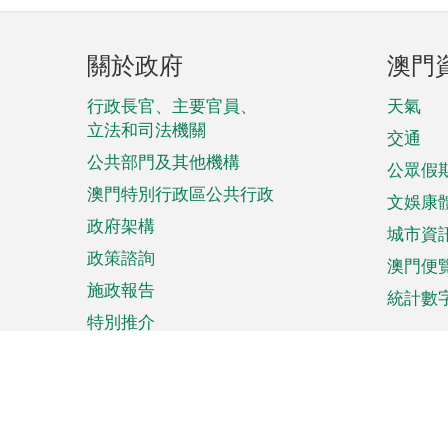
頁
關於政府
澳門
腳
菜
行政長官、主要官員、
天氣
立法和司法機關
單
交通
公共部門及其他機構
公眾假
澳門特別行政區公共行政
文娛康
政府架構
城市資
政策諮詢
澳門便
施政報告
統計數
特別推介
來澳旅遊
商務
計劃行程
貿易投
觀光
澳門經