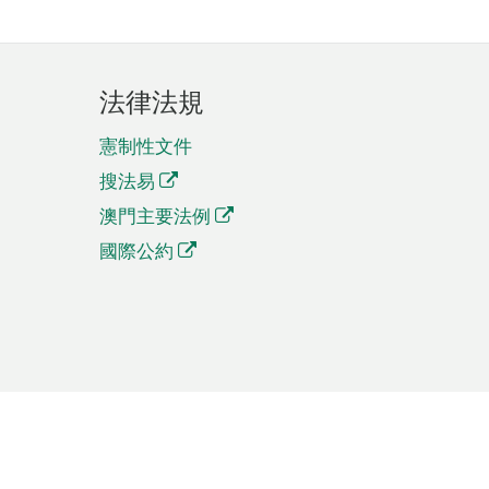
法律法規
憲制性文件
搜法易
澳門主要法例
國際公約