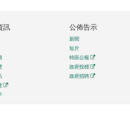
資訊
公佈告示
新聞
短片
期
特區公報
體
政府投標
訊
政府招聘
覽
字
及貿易
相關連結
資
手機應用程式目錄