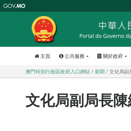
澳
門
特
別
行
政
區
政
府
入
口
網
站
主頁
公共服務
關於政府
澳門特別行政區政府入口網站
新聞
文化局副
文化局副局長陳