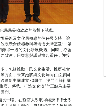
文化局局長穆欣欣的監誓下就職。
榮司長以及文化局領導的信任與支持，讓
他表示會積極參與粵港澳大灣區及“一帶
門難得一遇的文化發展機遇。同時，亦會
自強致遠，用智慧與謙遜擔起重任，迎接
很多，包括推動市民文化生活、推廣社會
育等方面，未來她將與文化局同仁並肩同
適逢新中國成立70周年、澳門回歸祖國
“推廣、傳承、打造文化澳門”三點為主要
見澳門。
館館長一職。在暨南大學取得經濟學學士學
碩士及博士學位。自1992年進入教育暨