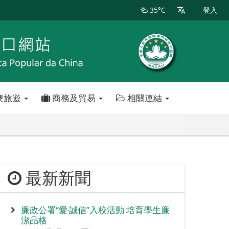
35°C
登入
澳旅遊
商務及貿易
相關連結
最新新聞
廉政公署“愛‧誠信”入校活動 培育學生廉
潔品格