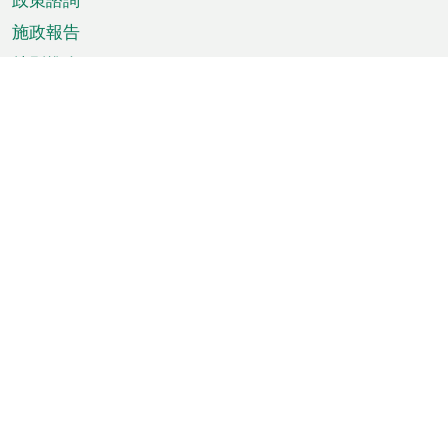
施政報告
特別推介
澳門資訊
天氣
交通
公眾假期
文娛康體
城市資訊
澳門便覽
統計數字
公佈告示
新聞