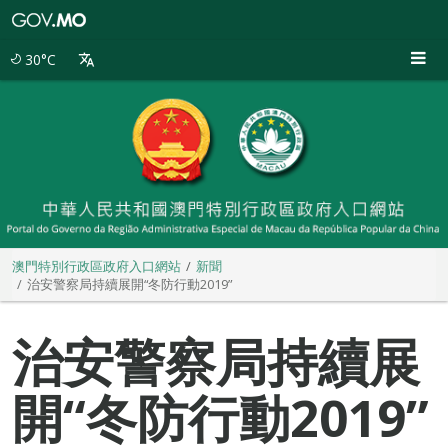
澳
門
特
30°C
別
行
政
區
政
府
入
口
網
站
澳門特別行政區政府入口網站
新聞
治安警察局持續展開“冬防行動2019”
治安警察局持續展
開“冬防行動2019”