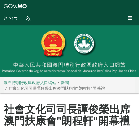
澳
門
特
31°C
別
行
政
區
政
府
入
口
網
站
澳門特別行政區政府入口網站
新聞
社會文化司司長譚俊榮出席澳門扶康會"朗程軒"開幕禮
社會文化司司長譚俊榮出席
澳門扶康會"朗程軒"開幕禮