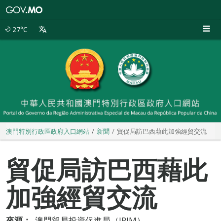
澳
門
特
27°C
別
行
政
區
政
府
入
口
網
站
澳門特別行政區政府入口網站
新聞
貿促局訪巴西藉此加強經貿交流
貿促局訪巴西藉此
加強經貿交流
來源：
澳門貿易投資促進局（IPIM）