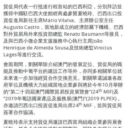
貿促局代表一行抵達行程首站的巴西利亞，分別拜訪並
獲得中國駐巴西大使館經商處參贊夏曉玲、巴西出口投
資促進局新任主席Mário Vilalva、主席辦公室主任
Augusto Castro，當地新成立的經濟部屬下機構、巴西
對外貿易局外來投資部總監 Renato Baumann等接見，
及與巴西小微企業支援服務中心執行主席João
Henrique de Almeida Sousa及技術總監Vinicius
Lages等進行交流。
會面期間，劉關華除介紹澳門的發展定位、貿促局的職
能及推動中葡平台的建設工作等外，亦同多相關單位就
未來進一步加強經貿合作交換意見。劉關華還誠邀各政
府單位及機構大力組織當地企業參與將於今年10月舉辦
th
的“第二十四屆澳門國際貿易投資展覽會”(24
MIF)及
“2019年葡語國家產品及服務展(澳門)”(2019 PLPEX) 。
th
亦邀請巴西出口投資促進局出席24
MIF，並與貿促局
簽署合作協議。
夏曉玲表示支持貿促局邀請巴西當局組織企業參與展會