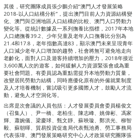
其後，研究團隊成員張少鵬介紹“澳門人才發展策略
2018-以人口結構分析”，提出澳門目前人力資源結構變
化、澳門與亞洲地區人口結構的比較、澳門人口勞動力
變化等。從統計數據及一系列撫養比指標，2017年本地
人口總撫養39.2、少年兒童及老年人口撫養比分別為
21.4和17.8，老年指數高達83，顯示澳門未來呈現青年
人口減少老年人口增加的趨勢，社會將無可避免地走向
老齡化，面對人口及遊客持續增加的壓力，2018年接近
3,600萬人次的遊客，如何緩解人力資源緊張會成為重
要社會問題。有委員認為重點需提升本地勞動力質量，
改變居民勞動力結構，同時應優化原有的外僱就業制度
及人才培養機制，嘗試吸引更多國際人才，鼓勵人才流
動，避免人才空洞化等。
出席是次會議的人員包括：人才發展委員會委員楊俊文
（召集人）、尹一橋、老柏生、陳志峰、姚偉彬、馮家
輝、蕭婉儀、梁慶球、甄文靜、蘇映璇、鄭洪光、柳智
毅、蘇朝暉、貿易投資促進局代表甄池勇、勞工事務局
代表張瑋、澳門發展策略研究中心人才政策研究團隊張