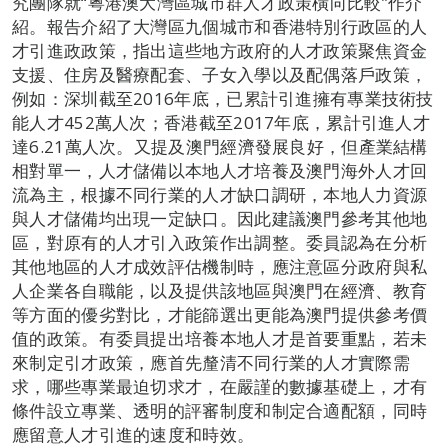
究團隊就“粵港澳大灣區城市群人才政策橫向比較”作介
紹。報告介紹了大灣區九個城市和香港特別行政區的人
才引進政政策，指出這些地方政府的人才政策聚焦資金
支援、住房及醫療配套、子女入學以及配偶落戶政策，
例如：深圳截至2016年底，已累計引進擁有專業技術技
能人才452萬人次；香港截至2017年底，累計引進人才
達6.21萬人次。又提及澳門經濟發展良好，但產業結構
相對單一，人才儲備以本地人才培養及澳門海外人才回
流為主，根據不同行業的人才缺口調研，本地人力資源
與人才儲備均出現一定缺口。因此建議澳門參考其他地
區，對原有的人才引入政策作出調整。委員認為在分析
其他地區的人才成效評估機制時，應注意區分政府與私
人企業各自職能，以及提供該地區與澳門在經濟、教育
等方面的優劣對比，才能篩選出更能為澳門提供參考價
值的政策。有委員提出培養本地人才是首要重點，若未
來制定引才政策，應首先釐清不同行業的人才實際需
求，哪些專業最迫切求才，在嚴謹的數據基礎上，才有
條件設立專業、透明的評審制度和制定合適配額，同時
應留意人才引進的速度和時效。