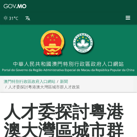
澳
門
特
31°C
別
行
政
區
政
府
入
口
網
站
澳門特別行政區政府入口網站
新聞
人才委探討粵港澳大灣區城市群人才政策
人才委探討粵港
澳大灣區城市群