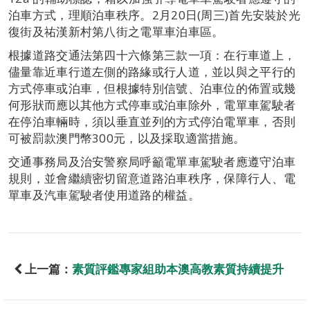
泊車方式，理順泊車秩序。2月20日(周三)首先安裝於光
復街及祐漢新村第八街之電單車泊車區。
根據道路交通法第四十六條第三款一項：在行車道上，
儘量靠近車行道左側的路緣或行人道，並以與之平行的
方式停車或泊車，但根據特別信號、泊車位的佈置或幾
何形狀而應以其他方式停車或泊車除外，電單車駕駛者
在停泊車輛時，須以垂直並列的方式停泊電單車，否則
可被罰款澳門幣300元，以及採取適當措施。
交通事務局及治安警察局呼籲電單車駕駛者應遵守泊車
規則，並會繼續密切留意道路泊車秩序，保障行人、電
單車及汽車駕駛者使用道路的權益。
上一篇：
素質評鑑專家組助本澳高教素質持續提升