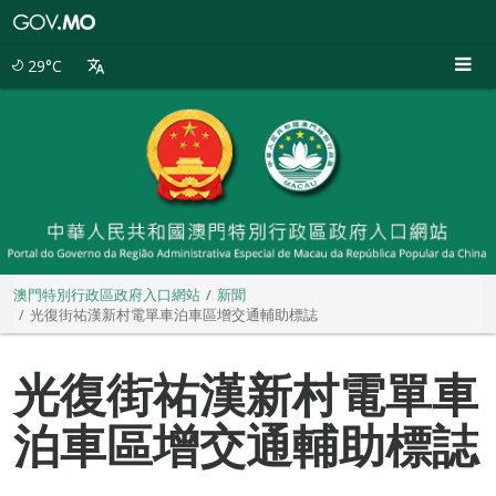
澳
門
特
29°C
別
行
政
區
政
府
入
口
網
站
澳門特別行政區政府入口網站
新聞
光復街祐漢新村電單車泊車區增交通輔助標誌
光復街祐漢新村電單車
泊車區增交通輔助標誌