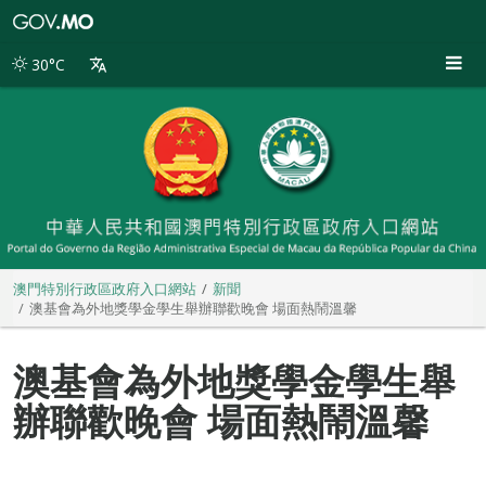
澳
門
特
30°C
別
行
政
區
政
府
入
口
網
站
澳門特別行政區政府入口網站
新聞
澳基會為外地獎學金學生舉辦聯歡晚會 場面熱鬧溫馨
澳基會為外地獎學金學生舉
辦聯歡晚會 場面熱鬧溫馨