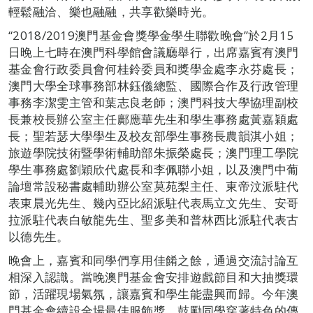
輕鬆融洽、樂也融融，共享歡樂時光。
“2018/2019澳門基金會獎學金學生聯歡晚會”於2月15
日晚上七時在澳門科學館會議廳舉行，出席嘉賓有澳門
基金會行政委員會何桂鈴委員和獎學金處李永芬處長；
澳門大學全球事務部林鈺儀總監、國際合作及行政管理
事務李潔雯主管和葉志良老師；澳門科技大學協理副校
長兼校長辦公室主任鄺應華先生和學生事務處黃嘉穎處
長；聖若瑟大學學生及校友部學生事務長農韻淇小姐；
旅遊學院技術暨學術輔助部朱振榮處長；澳門理工學院
學生事務處劉穎欣代處長和李佩聯小姐，以及澳門中葡
論壇常設秘書處輔助辦公室莫苑梨主任、東帝汶派駐代
表東晨光先生、幾內亞比紹派駐代表馬立文先生、安哥
拉派駐代表白敏龍先生、聖多美和普林西比派駐代表古
以德先生。
晚會上，嘉賓和同學們享用佳餚之餘，通過交流討論互
相深入認識。當晚澳門基金會安排遊戲節目和大抽獎環
節，活躍現場氣氛，讓嘉賓和學生能盡興而歸。今年澳
門基金會續設全場最佳服飾獎，鼓勵同學穿著特色的傳