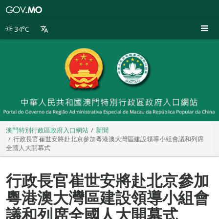
澳
門
特
34°C
別
行
政
區
政
府
入
口
網
站
澳門特別行政區政府入口網站
新聞
行政長官崔世安將赴北京參加粵港澳大灣區建設領導小組會議和列席
全國人大開幕式
行政長官崔世安將赴北京參加
粵港澳大灣區建設領導小組會
議和列席全國人大開幕式