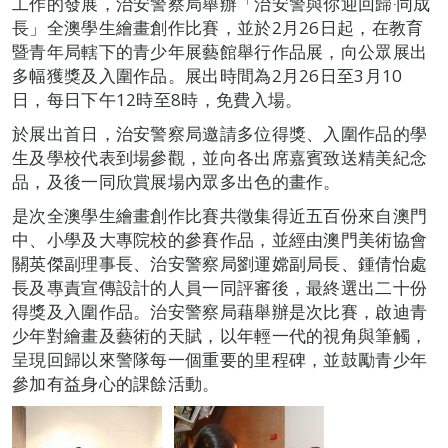
工作的發展，治安警察局舉辦「治安警與你迎回歸‧同成
長」全澳學生繪畫創作比賽，並於2月26日起，在教育
暨青年局轄下的青少年展藝館舉行作品展，向公眾展出
多幅獲獎及入圍作品。展出時間為2月26日至3月10
日，每日下午12時至8時，免費入場。
於展出首日，治安警察局邀請多位得獎、入圍作品的學
生及學校代表到場參觀，並向各出席嘉賓致送精美紀念
品，及後一同欣賞展場內眾多出色的畫作。
是次全澳學生繪畫創作比賽共徵集得近五百份來自澳門
中、小學及大專院校的參賽作品，並經由澳門美術協會
關英傑副理事長、治安警察局劉運嫦副局長、鍾倩怡處
長及專責宣傳設計的人員一同評審後，最終選出二十份
得獎及入圍作品。治安警察局藉舉辦是次比賽，啟迪青
少年對繪畫及藝術的天賦，以年輕一代的視角與筆觸，
呈現回歸以來警隊每一個重要的里程碑，並鼓勵青少年
參加有益身心的課餘活動。