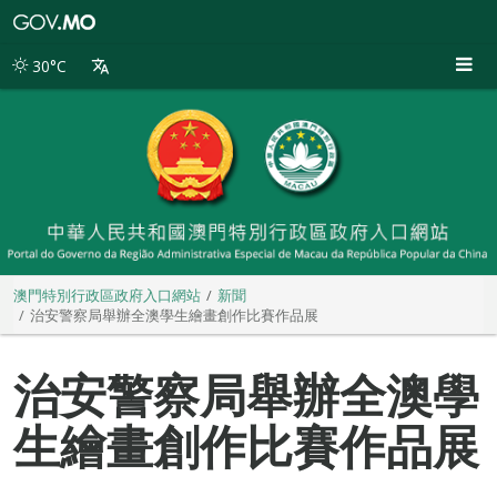
澳
門
特
30°C
別
行
政
區
政
府
入
口
網
站
澳門特別行政區政府入口網站
新聞
治安警察局舉辦全澳學生繪畫創作比賽作品展
治安警察局舉辦全澳學
生繪畫創作比賽作品展