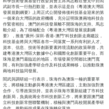
科學技術發展基金行政委員會主席馬志毅在會見中對閻
武副市長一行熱烈歡迎，並表示這是自《粵港澳大灣區
發展規劃綱要》上周正式公開發佈後科技基金迎來的第
一個來自大灣區的政府機構，充分証明珠澳兩地科技合
作緊密相扣，澳門的科技發展離不開珠海的支持。馬志
毅介紹，為了積極配合《粵港澳大灣區發展規劃綱
要》，推進“廣州-深圳-香港-澳門”科技創新走廊建設，
科技基金將與大灣區各市一同落實一系列有利於人才、
資本、信息、技術等創新要素跨境流動的政策舉措，共
建粵港澳大灣區大數據中心和國際化創新重要平台。而
珠海是澳門最臨近的地區，市場發展空間都比澳門寬
闊，有利加強產學研合作及科技成果轉移，以推動珠澳
兩地科技協同發展。
閻武與調研組一行表示，珠海作為澳珠一極的重要單
元，將積極主動參與粵港澳大灣區建設，主動加強對澳
合作，引導政策扶持。並表示珠海市重新組建了市科技
創新局，負責統籌全市科技創新工作，將來要跟澳門建
立科技創新常態聯繫機制，積極與澳門高校開展產學研
合作，推動科技成果在珠海轉化落地。