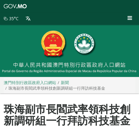
澳
門
特
35°C
別
行
政
區
政
府
入
口
網
站
澳門特別行政區政府入口網站
新聞
珠海副市長閻武率領科技創新調研組一行拜訪科技基金
珠海副市長閻武率領科技創
新調研組一行拜訪科技基金