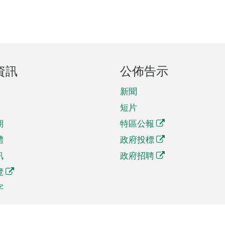
資訊
公佈告示
新聞
短片
期
特區公報
體
政府投標
訊
政府招聘
覽
字