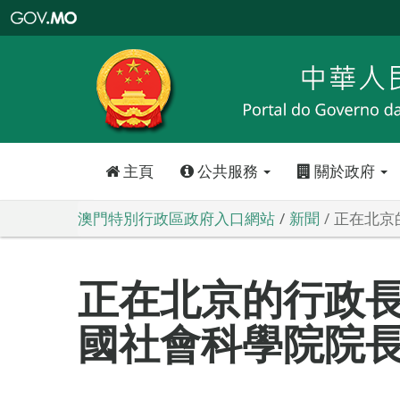
澳
門
特
別
行
政
區
政
府
入
口
網
站
主頁
公共服務
關於政府
澳門特別行政區政府入口網站
新聞
正在北京
正在北京的行政
國社會科學院院