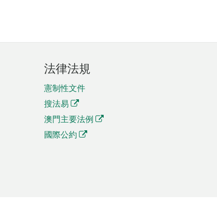
法律法規
憲制性文件
搜法易
澳門主要法例
國際公約