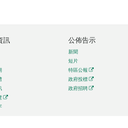
資訊
公佈告示
新聞
短片
期
特區公報
體
政府投標
訊
政府招聘
覽
字