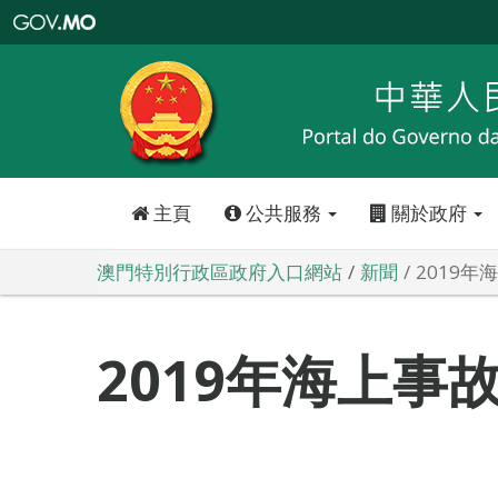
澳
門
特
別
行
政
區
政
府
入
口
網
站
主頁
公共服務
關於政府
澳門特別行政區政府入口網站
新聞
2019
2019年海上事