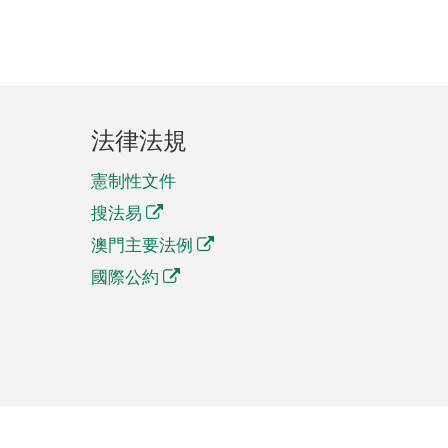
法律法規
憲制性文件
搜法易
澳門主要法例
國際公約