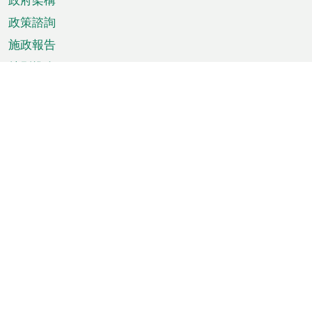
政策諮詢
施政報告
特別推介
澳門資訊
天氣
交通
公眾假期
文娛康體
城市資訊
澳門便覽
統計數字
公佈告示