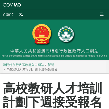
澳
門
特
30°C
別
行
政
區
政
府
入
口
網
站
澳門特別行政區政府入口網站
新聞
高校教研人才培訓計劃下週接受報名
高校教研人才培訓
計劃下週接受報名