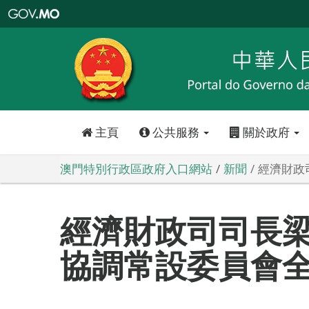
澳
門
特
別
行
政
區
政
府
入
口
網
站
主頁
公共服務
關於政府
澳門特別行政區政府入口網站
新聞
經濟財政
經濟財政司司長
協調常設委員會