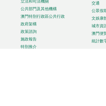
立法和司法機關
單
交通
公共部門及其他機構
公眾假
澳門特別行政區公共行政
文娛康
政府架構
城市資
政策諮詢
澳門便
施政報告
統計數
特別推介
來澳旅遊
商務
計劃行程
貿易投
觀光
澳門經
娛樂消閒
中小企
購物
市場資
節日盛事
知識產