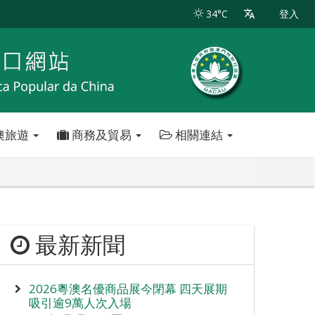
34°C
登入
澳旅遊
商務及貿易
相關連結
最新新聞
2026粵澳名優商品展今閉幕 四天展期
吸引逾9萬人次入場