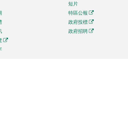
短片
期
特區公報
體
政府投標
訊
政府招聘
覽
字
及貿易
相關連結
資
手機應用程式目錄
貿會展
社交媒體目錄
商機和服務
專題網站目錄
訊
RSS訂閱目錄
權
表格下載