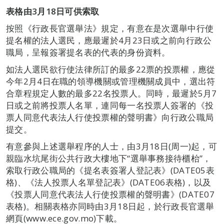
表格由
3
月
18
日可供索取
按照《行政長官選舉法》規定，有意在是次選舉中行使
提名權的法人選民，應最遲於4月23日或之前向行政公
職局，呈報簽署提名表的代表的身份資料。
如法人選民欲行使法律所訂的最多22票的投票權，應從
今年2月4日在職的領導機關或管理機關成員中，選出符
合章程規定人數的最多22名投票人。同時，最遲於5月7
日或之前將投票人名單，連同每一名投票人簽署的《投
票人同意代表法人行使投票權的聲明書》向行政公職局
提交。
有意參與上述選舉程序的人士，由3月18日(周一)起，可
親臨水坑尾街公共行政大樓地下“選舉事務接待櫃枱”，
索取行政公職局的《提名表簽署人登記表》(DATE05表
格)、《法人投票人名單登記表》(DATE06表格)，以及
《投票人同意代表法人行使投票權的聲明書》(DATE07
表格)。相關表格亦同時由3月18日起，於行政長官選舉
網頁(www.ece.gov.mo)下載。