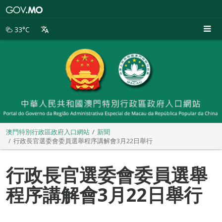
澳
門
特
33°C
別
行
政
區
政
府
入
口
網
站
澳門特別行政區政府入口網站
新聞
行政長官選委會委員選舉程序講解會3月22日舉行
行政長官選委會委員選舉
程序講解會3月22日舉行