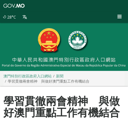
澳
門
特
28°C
別
行
政
區
政
府
入
口
網
站
澳門特別行政區政府入口網站
新聞
學習貫徹兩會精神 與做好澳門重點工作有機結合
學習貫徹兩會精神 與做
好澳門重點工作有機結合