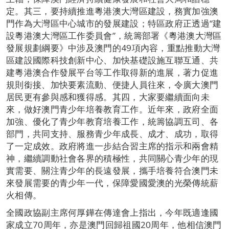
定。其三，要持續推進粵港澳大灣區建設，務實加強澳
門作為大灣區中心城市的發展建設；特區政府正透過“建
設粵港澳大灣區工作委員會”，統籌部署《粵港澳大灣區
發展規劃綱要》中涉及澳門的49項內容，重點推動大灣
區建設國際科技創新中心、加快基礎設施互聯互通、共
建粵港澳合作發展平台等工作取得新的進展，著力促進
規則銜接、加快要素流動、便捷人員往來，令廣大澳門
居民更有參與感和獲得感。其四，大家要繼續面向未
來，做好澳門青少年培養教育工作。近年來，政府全面
加強、優化了青少年教育培養工作，統籌協調五司、各
部門，共同支持、服務青少年成長、成才、成功，取得
了一定成效。政府將進一步結合習主席的指示和兩會精
神，繼續調動社會各界的積極性，共同關心青少年的現
實需要、關注青少年的長遠發展，攜手培養符合澳門未
來發展需要的青少年一代，保障愛國愛澳的光榮傳統薪
火相傳。
全國政協副主席何厚鏵在傳達會上指出，今年既適逢國
家成立70周年，亦是澳門回歸祖國20周年，他相信澳門