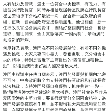
人有能力及智慧，選出一位符合中央標準、有魄力、有
擔當的行政長官，同時亦相信現屆特區政府在行政長官
崔世安領導下會站好最後一崗，配合新一屆政府的籌
組，使新、舊兩屆政府交接暢順無阻。他也相信，新一
任行政長官必會廣納賢才，團結好整個澳門社會，奮發
進取，繼往開來，全面貫徹落實“一國兩制”，帶領澳門
創造新的輝煌。
何厚鏵又表示，澳門在不同的發展階段，有着不同的機
遇及挑戰，大家只要同心盡力，發奮進取，充分領會中
央的精神，特別是習近平主席提出的“四個更加積極主
動”，以推動澳門更好融入國家發展大局。
澳門中聯辦主任傅自應表示，澳門的發展與祖國內地密
不可分，中央政府將全力支持澳門特區政府和行政長官
依法施政，支持澳門發揮自身優勢，抓住共建“一帶一
路”和粵港澳大灣區建設的重大機遇。澳門社會各界作為
愛國愛澳的中堅力量，要貫徹落實好全國兩會精神，為
澳門發展發揮應有作用，並不斷增強大局意識和責任意
識，在國家發展大局中思考澳門的發展，為澳門長期繁