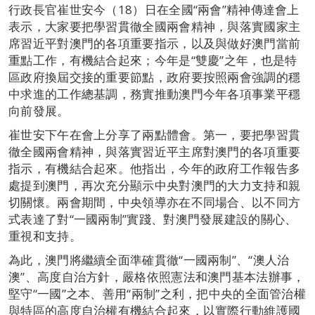
行政長官崔世安今（18）日在全國“兩會”精神傳達會上
表示，大家要把學習貫徹全國兩會精神，與落實國家主
席習近平對澳門的各項重要指示，以及與做好澳門當前
重點工作，有機結合起來；今年是“雙慶”之年，也是特
區政府換屆交接的重要節點，政府要按照兩會強調的穩
中求進的工作總基調，務實推動澳門今年各項事業平穩
向前發展。
崔世安下午在會上分享了兩點體會。第一，要把學習貫
徹全國兩會精神，與落實習近平主席對澳門的各項重要
指示，有機結合起來。他指出，今年的政府工作報告多
處提到澳門，再次充分顯示中央對澳門的大力支持和親
切關懷。兩會期間，中央領導亦在不同場合、以不同方
式表達了對“一國兩制”實踐、對澳門發展建設的關心、
重視和支持。
為此，澳門將繼續全面準確貫徹“一國兩制”、“澳人治
澳”、高度自治方針，嚴格依照憲法和澳門基本法辦事，
堅守“一國”之本、善用“兩制”之利，把中央的全面管治權
與特區的高度自治權有機結合起來，以實際行動維護國