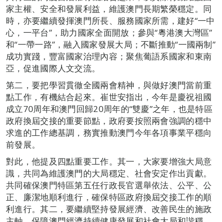
家主權、安全和發展利益，維護澳門長期繁榮穩定。同
時，亦要繼續發揮澳門所長、服務國家所需，建好“一中
心，一平台”，助力國家全面開放；參與“粵港澳大灣區”
和“一帶一路”，融入國家發展大局；不斷推動“一國兩制”
成功實踐，豐富國家治理內容；聚焦葡語系國家和東南
亞，促進國際人文交流。
第二，要把學習貫徹全國兩會精神，與做好澳門當前重
點工作，有機結合起來。崔世安指出，今年是慶祝祖國
成立70周年和澳門回歸20周年的“雙慶”之年，也是特區
政府換屆交接的重要節點，政府要按照兩會強調的穩中
求進的工作總基調，務實推動澳門今年各項事業平穩向
前發展。
對此，他提及四點重要工作。其一，大家要增強大局意
識，共同為維護澳門的大局穩定、社會安定作出貢獻。
共同確保澳門特區第五任行政長官選舉依法、公平、公
正、廉潔地順利進行，確保特區政府換屆交接工作的順
利進行。其二，要繼續堅持發展經濟、改善民生的施政
主軸，保障澳門經濟持續健康發展和社會大局和諧穩