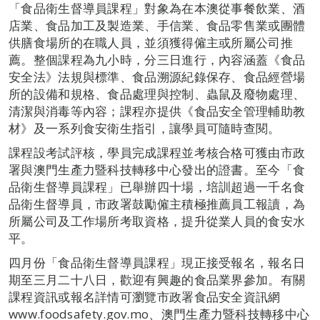
「食品衛生督導員課程」對象為在本澳從事餐飲業、酒
店業、食品加工及製造業、手信業、食品零售業或團體
供膳食場所的在職人員，並須獲得僱主或所屬公司推
薦。整個課程為九小時，分三日進行，內容涵蓋《食品
安全法》法規與標準、食品溯源紀錄保存、食品經營場
所的設備和規格、食品處理與控制、蟲鼠及廢物處理、
清潔與消毒等內容；課程亦提供《食品安全管理輔助教
材》及一系列食安衛生指引，讓學員可隨時查閱。
課程設考試評核，學員完成課程並考核合格可獲由市政
署與澳門生產力暨科技轉移中心發出的證書。至今「食
品衛生督導員課程」已舉辦四十場，培訓超過一千名食
品衛生督導員，市政署鼓勵僱主積極推薦員工報讀，為
所屬公司及工作場所考取資格，提升從業人員的食安水
平。
四月份「食品衛生督導員課程」現正接受報名，報名日
期至三月二十八日，歡迎有興趣的食品業界參加。有關
課程資訊或報名詳情可瀏覽市政署食品安全資訊網
www.foodsafety.gov.mo、澳門生產力暨科技轉移中心