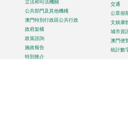
立法和司法機關
單
交通
公共部門及其他機構
公眾假
澳門特別行政區公共行政
文娛康
政府架構
城市資
政策諮詢
澳門便
施政報告
統計數
特別推介
來澳旅遊
商務
計劃行程
貿易投
觀光
澳門經
娛樂消閒
中小企
購物
市場資
節日盛事
知識產