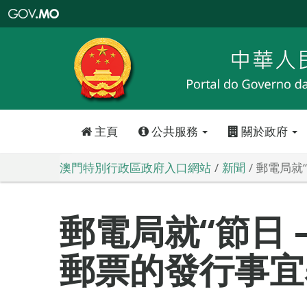
澳
門
特
別
行
政
區
政
府
入
口
網
站
主頁
公共服務
關於政府
澳門特別行政區政府入口網站
新聞
郵電局就
郵電局就“節日 
郵票的發行事宜