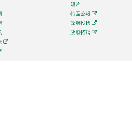
短片
期
特區公報
體
政府投標
訊
政府招聘
覽
字
及貿易
相關連結
資
手機應用程式目錄
貿會展
社交媒體目錄
商機和服務
專題網站目錄
訊
RSS訂閱目錄
權
表格下載