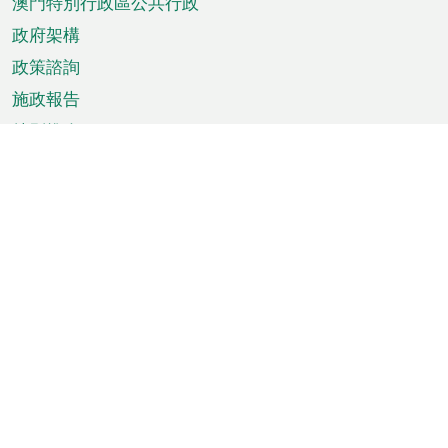
澳門特別行政區公共行政
政府架構
政策諮詢
施政報告
特別推介
澳門資訊
天氣
交通
公眾假期
文娛康體
城市資訊
澳門便覽
統計數字