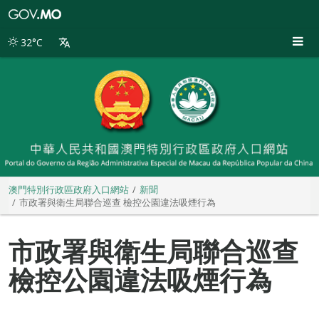
澳
門
特
32°C
別
行
政
區
政
府
入
口
網
站
澳門特別行政區政府入口網站
新聞
市政署與衛生局聯合巡查 檢控公園違法吸煙行為
市政署與衛生局聯合巡查
檢控公園違法吸煙行為