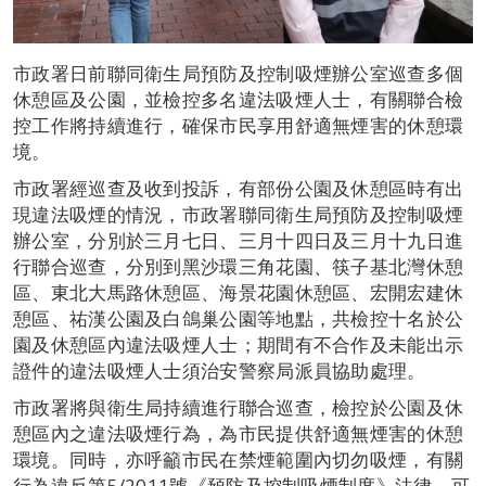
市政署日前聯同衛生局預防及控制吸煙辦公室巡查多個
休憩區及公園，並檢控多名違法吸煙人士，有關聯合檢
控工作將持續進行，確保市民享用舒適無煙害的休憩環
境。
市政署經巡查及收到投訴，有部份公園及休憩區時有出
現違法吸煙的情況，市政署聯同衛生局預防及控制吸煙
辦公室，分別於三月七日、三月十四日及三月十九日進
行聯合巡查，分別到黑沙環三角花園、筷子基北灣休憩
區、東北大馬路休憩區、海景花園休憩區、宏開宏建休
憩區、祐漢公園及白鴿巢公園等地點，共檢控十名於公
園及休憩區內違法吸煙人士；期間有不合作及未能出示
證件的違法吸煙人士須治安警察局派員協助處理。
市政署將與衛生局持續進行聯合巡查，檢控於公園及休
憩區內之違法吸煙行為，為市民提供舒適無煙害的休憩
環境。同時，亦呼籲市民在禁煙範圍內切勿吸煙，有關
行為違反第5/2011號《預防及控制吸煙制度》法律，可