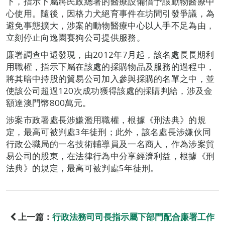
下，指示下屬將民政總署的醫療設備借予該動物醫療中
心使用。隨後，因格力犬絕育事件在坊間引發爭議，為
避免事態擴大，涉案的動物醫療中心以人手不足為由，
立刻停止向逸園賽狗公司提供服務。
廉署調查中還發現，由2012年7月起，該名處長長期利
用職權，指示下屬在該處的採購物品及服務的過程中，
將其暗中持股的貿易公司加入參與採購的名單之中，並
使該公司超過120次成功獲得該處的採購判給，涉及金
額達澳門幣800萬元。
涉案市政署處長涉嫌濫用職權，根據《刑法典》的規
定，最高可被判處3年徒刑；此外，該名處長涉嫌伙同
行政公職局的一名技術輔導員及一名商人，作為涉案貿
易公司的股東，在法律行為中分享經濟利益，根據《刑
法典》的規定，最高可被判處5年徒刑。
上一篇：
行政法務司司長指示屬下部門配合廉署工作