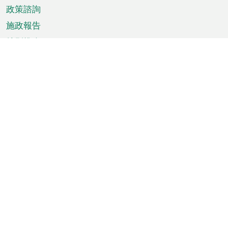
政策諮詢
施政報告
特別推介
澳門資訊
天氣
交通
公眾假期
文娛康體
城市資訊
澳門便覽
統計數字
公佈告示