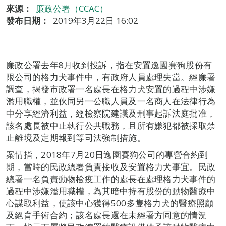
來源：
廉政公署（CCAC）
發布日期：
2019年3月22日 16:02
廉政公署去年8月收到投訴，指在安置逸園賽狗股份有
限公司的格力犬事件中，有政府人員處理失當。經廉署
調查，揭發市政署一名處長在格力犬安置的過程中涉嫌
濫用職權，並伙同另一公職人員及一名商人在法律行為
中分享經濟利益，經檢察院建議及刑事起訴法庭批准，
該名處長被中止執行公共職務，且所有嫌犯都被採取禁
止離境及定期報到等司法強制措施。
案情指，2018年7月20日逸園賽狗公司的專營合約到
期，當時的民政總署負責接收及安置格力犬事宜。民政
總署一名負責動物檢疫工作的處長在處理格力犬事件的
過程中涉嫌濫用職權，為其暗中持有股份的動物醫療中
心謀取利益，使該中心獲得500多隻格力犬的醫療照顧
及絕育手術合約；該名處長還在未經署方同意的情況