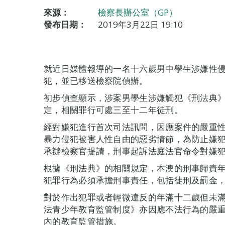
來源：
檢察長辦公室（GP）
發布日期：
2019年3月22日 19:10
就近日媒體報導的一名十六歲男中學生涉嫌性
犯，並已移送檢察院偵辦。
初步偵查顯示，涉案男學生涉嫌觸犯《刑法典》第
定，相關罪行可處三至十二年徒刑。
經對嫌犯進行首次司法訊問，因應案件的嚴重
暴力侵犯被害人性自由的惡劣情節，為防止嫌
承辦檢察官提請，刑事起訴法庭法官命令對嫌
根據《刑法典》的相關規定，本澳的刑事歸責
犯罪行為必須承擔刑事責任，包括徒刑及罰金
對於作出犯罪或者輕微違反的年滿十二歲但未滿十
法青少年教育監管制度》亦因應不法行為的嚴
內的教育監管措施。