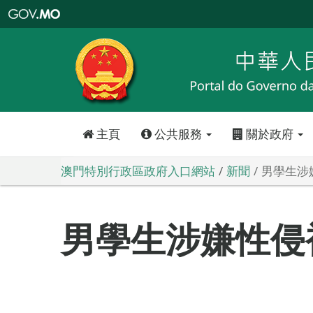
澳
門
特
別
行
政
區
政
府
入
口
網
站
主頁
公共服務
關於政府
澳門特別行政區政府入口網站
新聞
男學生涉
男學生涉嫌性侵