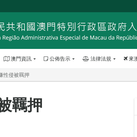
澳門資訊
公佈告示
法律法規
來
嫌性侵被羈押
被羈押