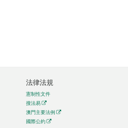
法律法規
憲制性文件
搜法易
澳門主要法例
國際公約