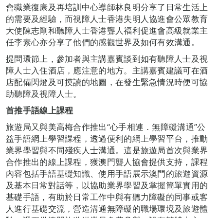
會職業復康及再培訓中心導師林良明分享了日常生活上
的需要及經驗，而視障人士香港失明人協進會公眾教育
大使陳志剛和聽障人士香港聾人福利促進會高級就業主
任李素心亦分享了他們的感觀世界及如何有效溝通。
提問環節上，參加者與主講嘉賓談到如有聽障人士及視
障人士入住酒店，應注意的地方。主講嘉賓建議可在酒
店配備閃燈及可摸讀的地圖，在發生緊急情況時便可協
助聽障及視障人士。
首推手語線上課程
旅遊局又與美高梅合作推出“心手相連．無障礙溝通”公
益手語網上學習課程，透過便利的網上學習平台，推動
業界學習與不同殘疾人士溝通。這是旅遊局首次與業界
合作推出的線上課程，獲澳門聾人協會提供支持，課程
內容包括手語基礎知識、使用手語展示澳門的旅遊資源
及基本日常對話等，以協助業界學習及掌握簡單實用的
基礎手語，有助於日常工作中與有聽力障礙的同事或客
人進行基礎交流，營造溝通無障礙的職場環境及旅遊體