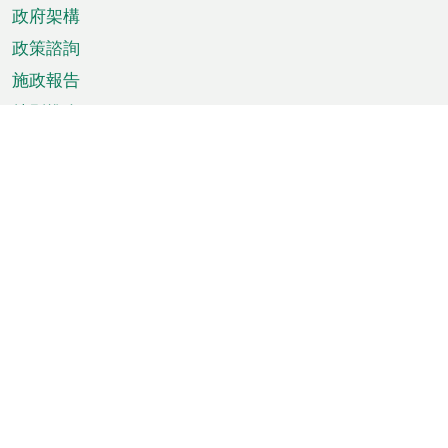
政府架構
政策諮詢
施政報告
特別推介
澳門資訊
天氣
交通
公眾假期
文娛康體
城市資訊
澳門便覽
統計數字