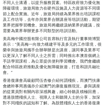
不同人士溝通，以提升服務質素。特區政府致力優化無
障礙環境，旅遊局致力在硬件設施及人力資源等不同環
節上配合實施。近年，旅遊局持續為業界推出培訓課程
及工作坊等，去年亦與業界合辦講座等培訓活動，期望
業界把握學習機會。旅遊局將繼續汲納業界的建議，按
需要為業界舉辦更多不同類型的培訓活動。
美高梅中國控股有限公司首席執行官及執行董事簡博賢
表示：“美高梅一向致力構建平等及多元的工作環境，很
榮幸與旅遊局攜手合辦舉辦是次講座，讓同事及業界可
以更深入了解不同人士之所需；同時推出本澳首個網上
手語學習課程，為公眾提供便利學習機會。我們會繼續
配合特區政府推動及優化無障礙旅遊，打造和諧共融社
會。”
香港復康會高級顧問伍杏修介紹何謂殘疾，而澳門扶康
會總幹事周惠儀亦介紹澳門的康復服務現況。參與講座
的從業員對有關內容深感興趣，細心聆聽及積極回應，
透過肢體殘疾人士、視障人士和聽障人士的分享，加深
對不同殘疾的認知和了解。為肢體殘疾人士的香港復康