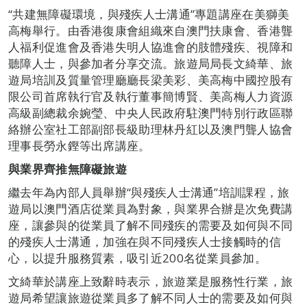
“共建無障礙環境，與殘疾人士溝通”專題講座在美獅美
高梅舉行。由香港復康會組織來自澳門扶康會、香港聾
人福利促進會及香港失明人協進會的肢體殘疾、視障和
聽障人士，與參加者分享交流。旅遊局局長文綺華、旅
遊局培訓及質量管理廳廳長梁美彩、美高梅中國控股有
限公司首席執行官及執行董事簡博賢、美高梅人力資源
高級副總裁余婉瑩、中央人民政府駐澳門特別行政區聯
絡辦公室社工部副部長級助理林丹紅以及澳門聾人協會
理事長勞永鏗等出席講座。
與業界齊推無障礙旅遊
繼去年為內部人員舉辦“與殘疾人士溝通”培訓課程，旅
遊局以澳門酒店從業員為對象，與業界合辦是次免費講
座，讓參與的從業員了解不同殘疾的需要及如何與不同
的殘疾人士溝通，加強在與不同殘疾人士接觸時的信
心，以提升服務質素，吸引近200名從業員參加。
文綺華於講座上致辭時表示，旅遊業是服務性行業，旅
遊局希望讓旅遊從業員多了解不同人士的需要及如何與