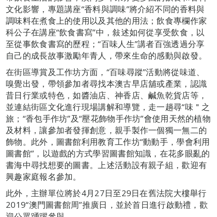
文化影響，專題講座“香料與調味”將介紹不同的香料與
調味料在煮食上的使用以及其他的用法；飲食專欄作家
科公子在講座“飲食書寫”中，敍述如何從享受飲食，以
至從事飲食書寫的歷程；“百味人生”講者百強透過分享
自己的成長故事激勵年青人，帶來生命的感動與啟發。
在街區導賞及工作坊方面，“百味尋蹤”活動將從味道、
嗅覺出發，帶領參加者尋找本澳古早店舖或產業，認識
昔日行業或特色，如醬油店、神香店、鹹魚乾貨店等，
並連結街區文化進行現場講解和導覽，走一趟尋“味＂之
旅；“香包手作坊”及“壓花飾物手作坊”會使用天然的植物
及材料，讓參加者發揮創意，親手製作一個獨一無二的
飾物。此外，圖書館利用教育工作坊“動動手，學會利用
圖書館”，以遊戲的方式學習圖書館知識，在花多眼亂的
書海中尋找想要的圖書。上述活動設有親子組，歡迎有
興趣家庭報名參加。
此外，主辦單位將於4月27日至29日在舊法院大樓舉行
2019“澳門圖書館周”推廣日，並於首日進行啟動禮，歡
迎公眾踴躍參與。