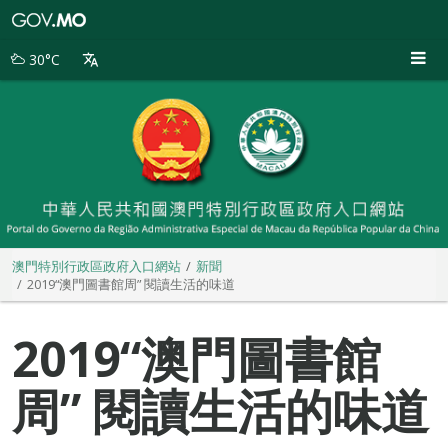
澳
門
特
30°C
別
行
政
區
政
府
入
口
網
站
澳門特別行政區政府入口網站
新聞
2019“澳門圖書館周” 閱讀生活的味道
2019“澳門圖書館
周” 閱讀生活的味道