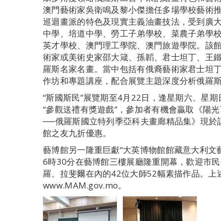
澳門藝術家吳衛鳴及黎小傑擔任多場學校藝術推
巡迴畫派的特色及現實主義油畫技法，受到廣
中學、培道中學、勞工子弟學校、菜農子弟學
英才學校、澳門理工學院、澳門旅遊學院。該
術家或美術史家邵大箴、孫韜、君士坦丁、王
羅斯名家名畫。當中包括有俄裔藝術家君士坦丁
作坊和專題講座，配合展覽主題深度分析俄羅
“斯國斯民”展覽期至4月22日，逢星期六、星
“參觀送禮有獎遊戲”，參加者有機會贏取《陽
──俄羅斯國立特列季亞科夫畫廊精品集》現於
館之友九折優惠。
藝博館另一隆重巨獻“大英博物館館藏意大利文藝
6時30分在藝博館三樓展廳隆重開幕，歡迎市
羅、拉斐爾在內的42位大師52幅素描作品。
www.MAM.gov.mo。