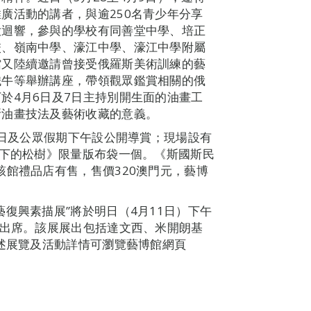
廣活動的講者，與逾250名青少年分享
大迴響，參與的學校有同善堂中學、培正
校、嶺南中學、濠江中學、濠江中學附屬
館又陸續邀請曾接受俄羅斯美術訓練的藝
鐵牛等舉辦講座，帶領觀眾鑑賞相關的俄
於4月6日及7日主持別開生面的油畫工
斯油畫技法及藝術收藏的意義。
期日及公眾假期下午設公開導賞；現場設有
光下的松樹》限量版布袋一個。《斯國斯民
該館禮品店有售，售價320澳門元，藝博
復興素描展”將於明日（4月11日）下午
民出席。該展展出包括達文西、米開朗基
上述展覽及活動詳情可瀏覽藝博館網頁