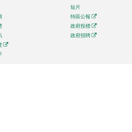
短片
期
特區公報
體
政府投標
訊
政府招聘
覽
字
及貿易
相關連結
資
手機應用程式目錄
貿會展
社交媒體目錄
商機和服務
專題網站目錄
訊
RSS訂閱目錄
權
表格下載