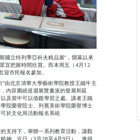
羅斯國立特列季亞科夫精品展”，開幕以來
眾宜把握時間欣賞。而本周五（4月12
歡迎市民報名參加。
術”由北京清華大學藝術學院教授王鐵牛主
行，內容圍繞巡迴展覽畫派的發展和延
，以及當中可以借鑑學習之處。講者王鐵
科學院榮譽院士、列賓美術學院榮譽博士
士可於文化局活動報名系統
會的支持下，舉辦一系列教育活動，讓觀
精神。近日（3月28至4月9日），邀得