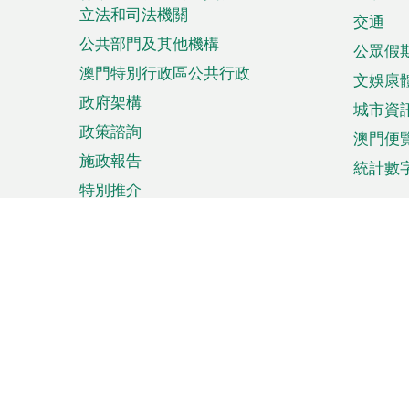
立法和司法機關
單
交通
公共部門及其他機構
公眾假
澳門特別行政區公共行政
文娛康
政府架構
城市資
政策諮詢
澳門便
施政報告
統計數
特別推介
來澳旅遊
商務
計劃行程
貿易投
觀光
澳門經
娛樂消閒
中小企
購物
市場資
節日盛事
知識產