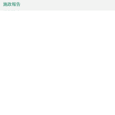
施政報告
特別推介
澳門資訊
天氣
交通
公眾假期
文娛康體
城市資訊
澳門便覽
統計數字
公佈告示
新聞