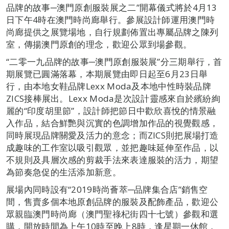
品牌的故事─澳門原創服裝展之二”開幕儀式將於4月13
日下午4時在澳門時尚廊舉行。參展設計師運用澳門時
尚廊提供之展覽場地，自行規劃佈置出專屬品牌之陳列
室，傳揚澳門原創的理念，歡迎公眾到場參觀。
“二零一九品牌的故事─澳門原創服裝展”分三期舉行，首
期展覽已圓滿落幕，本期展覽由即日起至6月23日舉
行，由本地女鞋品牌Lexx Moda及本地中性時裝品牌
ZICS接棒展出。Lexx Moda是次設計靈感來自於繽紛絢
麗的“印度胡里節”，設計師把節日中歡欣喜悅的情景融
入作品，結合鮮艷與沉實的色調增加作品的視覺觀感，
同時展現品牌關愛及活力的意念；而ZICS則把展場打造
成趣味的工作室以吸引觀眾，並把趣味延伸至作品，以
不規則及具層次感的剪裁手法來表達服裝的活力，期望
為節奏急促的生活添加新意。
展場內同時設有“2019時尚薈萃─品牌集合店”銷售空
間，售賣多個本地原創品牌的服裝及配飾產品，歡迎公
眾親臨澳門時尚廊（澳門聖祿杞街四十七號）參觀和選
購，開放時間為上午10時至晚上8時，逢星期一休館，