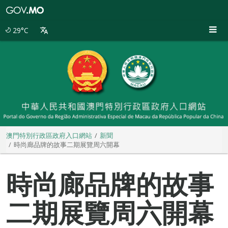
澳
門
特
29°C
別
行
政
區
政
府
入
口
網
站
澳門特別行政區政府入口網站
新聞
時尚廊品牌的故事二期展覽周六開幕
時尚廊品牌的故事
二期展覽周六開幕