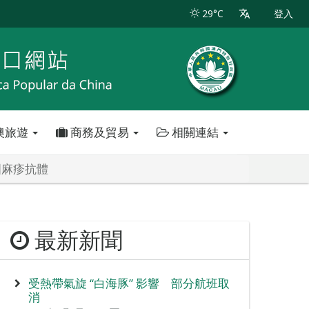
29°C
登入
澳旅遊
商務及貿易
相關連結
國麻疹抗體
最新新聞
受熱帶氣旋 “白海豚” 影響 部分航班取
消