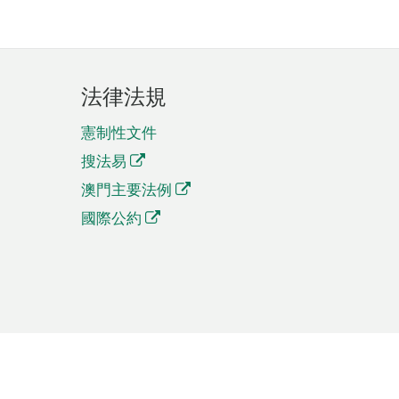
法律法規
憲制性文件
搜法易
澳門主要法例
國際公約