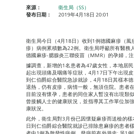
來源：
衛生局（SS）
發布日期：
2019年4月18日 20:01
衛生局今日（4月18日）收到1例德國麻疹（
疹）病例累積數為22例。衛生局呼籲所有醫務
德國麻疹-腮腺炎三聯疫苗（MMR）的孕婦，
據調查，新增的1名患者為47歲女性，本地居民
起出現頭痛及咽痛等症狀，4月17日下午出現皮
到仁伯爵綜合醫院急診就診，4月18日其樣本德
退熱，仍有皮疹，病情一般，無須住院。患者
目前沒有懷孕，患者的同住家人暫沒有出現類
曾接觸人士的健康狀況，並指導其工作單位加
康狀況。
此外，衛生局對3月份已因懷疑麻疹而送檢的樣
日到仁伯爵綜合醫院就診已排除患麻疹的患者樣
者中1例為散發性病例，發病前有外遊史; 另1