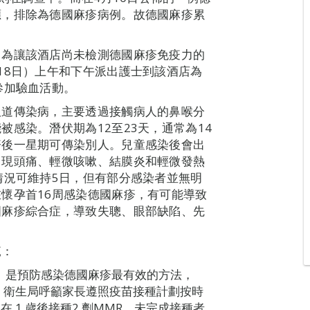
應，排除為德國麻疹病例。故德國麻疹累
，為讓該酒店尚未檢測德國麻疹免疫力的
18日）上午和下午派出護士到該酒店為
參加驗血活動。
吸道傳染病，主要透過接觸病人的鼻喉分
感染。潛伏期為12至23天，通常為14
疹後一星期可傳染別人。兒童感染後會出
出現頭痛、輕微咳嗽、結膜炎和輕微發熱
情況可維持5日，但有部分感染者並無明
懷孕首16周感染德國麻疹，有可能導致
國麻疹綜合症，導致失聰、眼部缺陷、先
範：
R）是預防感染德國麻疹最有效的方法，
。衛生局呼籲家長遵照疫苗接種計劃按時
 1 歲後接種2 劑MMR，未完成接種者