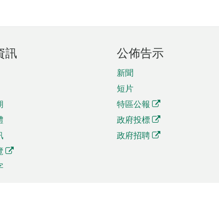
資訊
公佈告示
新聞
短片
期
特區公報
體
政府投標
訊
政府招聘
覽
字
及貿易
相關連結