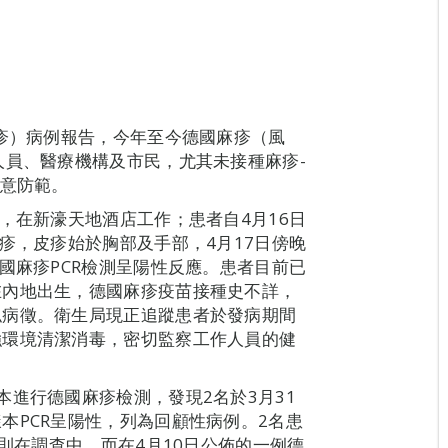
風疹）病例報告，今年至今德國麻疹（風
人員、醫療機構及市民，尤其未接種麻疹-
注意防範。
，在新濠天地酒店工作；患者自4月16日
疹，皮疹始於胸部及手部，4月17日傍晚
國麻疹PCR檢測呈陽性反應。患者目前已
在內地出生，德國麻疹疫苗接種史不詳，
似病徵。衛生局現正追蹤患者於發病期間
強環境清潔消毒，密切監察工作人員的健
本進行德國麻疹檢測，發現2名於3月31
本PCR呈陽性，列為回顧性病例。2名患
例則在調查中。而在4月10日公佈的一例德