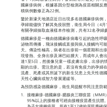
國麻疹病例，根據基因分型檢測為疫苗相關反
積病例數修正為22例。
鑒於新濠天地酒店近日出現多名德國麻疹病例
孕婦能儘快了解其免疫狀態，衛生局今日（4月
有關孕婦抽取血液樣本作檢測，共有32名孕婦
德國麻疹是一種由德國麻疹病毒引起的急性呼
泌物而傳播，飛沫接觸或直接與病人接觸均可能被
天。傳染性極高，病者在出疹前一個星期和出
現發熱、全身出疹及淋巴結腫大，而成年人會
達1至5日，然後像兒童一樣皮膚出疹，出疹的
顯的出疹。需注意的是，若沒有免疫力的孕婦在
流產、死產或其所誕下的新生兒患上先天性德
天性心臟病或智力發展遲緩等。
為預防感染德國麻疹，衛生局提醒巿民注意防
接種麻疹-德國麻疹-腮腺炎三聯疫苗（MM
95%以上的接種者可經由接種疫苗產生抗體
為子女接種疫苗，所有1至17歲的居民應確保在