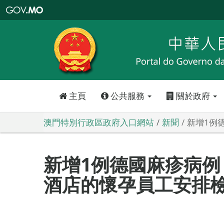
澳
門
特
別
行
政
區
政
府
入
口
網
站
主頁
公共服務
關於政府
澳門特別行政區政府入口網站
新聞
新增1例
新增1例德國麻疹病例
酒店的懷孕員工安排