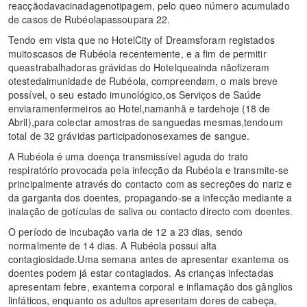
reacçãodavacinadagenotipagem, pelo queo número acumulado
de casos de Rubéolapassoupara 22.
Tendo em vista que no HotelCity of Dreamsforam registados
muitoscasos de Rubéola recentemente, e a fim de permitir
queastrabalhadoras grávidas do Hotelqueainda nãofizeram
otestedaimunidade de Rubéola, compreendam, o mais breve
possível, o seu estado imunológico,os Serviços de Saúde
enviaramenfermeiros ao Hotel,namanhã e tardehoje (18 de
Abril),para colectar amostras de sanguedas mesmas,tendoum
total de 32 grávidas participadonosexames de sangue.
A Rubéola é uma doença transmissível aguda do trato
respiratório provocada pela infecção da Rubéola e transmite-se
principalmente através do contacto com as secreções do nariz e
da garganta dos doentes, propagando-se a infecção mediante a
inalação de gotículas de saliva ou contacto directo com doentes.
O período de incubação varia de 12 a 23 dias, sendo
normalmente de 14 dias. A Rubéola possui alta
contagiosidade.Uma semana antes de apresentar exantema os
doentes podem já estar contagiados. As crianças infectadas
apresentam febre, exantema corporal e inflamação dos gânglios
linfáticos, enquanto os adultos apresentam dores de cabeça,