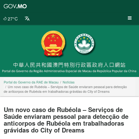
Portal
do
Governo
27°C
da
RAE
de
Macau
Portal do Governo da RAE de Macau
Notícias
Um novo caso de Rubéola – Serviços de Saúde enviaram pessoal para detecção
de anticorpos de Rubéola em trabalhadoras grávidas do City of Dreams
Um novo caso de Rubéola – Serviços de
Saúde enviaram pessoal para detecção de
anticorpos de Rubéola em trabalhadoras
grávidas do City of Dreams