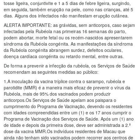
tosse ligeira, conjuntivite e 1 a 5 dias de febre ligeira, surgindo,
em seguida, também erupção na pele, como nas crianças, até 5
dias. Alguns dos infectados não manifestam erupção cutânea.
ALERTA IMPORTANTE: as grávidas, sem anticorpos, caso sejam
infectadas pela Rubéola nas primeiras 16 semanas do parto,
podem abortar, morte fetal ou os recém-nascidos apresentarem
síndroma da Rubéola congénita. As manifestações da síndroma
da Rubéola congénita abrangem surdez, defeitos oculares,
doença cardíaca congénita ou retardo mental, entre outras.
De forma a prevenir a infecção da rubéola, os Serviços de Saúde
recomendam as seguintes medidas ao público:
1.A inoculação da vacina tríplice contra o sarampo, rubéola e
parotidite (MMR) é a maneira mais eficaz de prevenir o vírus da
Rubéola, mais de 95% dos vacinados podem produzir
anticorpos.Os Serviços de Saúde apelam aos paispara o
cumprimento do Programa de Vacinação, devendo os residentes
com idades compreendidas entre um (1) e os 17 anos cumprir o
Programa de Vacinação dos Serviços de Saúde. Após um (1) ano
de idade e depois da primeira dose, deve ser administrada a 2.ª
dose da vacina MMR.Os indivíduos residentes de Macau que
ainda não tenham sido vacinados podem recorrer aos centros de