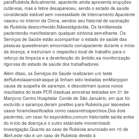
paraRubéola.Actualmente, apaciente ainda apresenta erupções
cutâneas, mas a febre desapareceu, sendo o estado de saúde
considerado estável sem necessidade de internamento.Apaciente
nasceu no Interior da China, sendoo seu historial de vacinação
de Rubéola desconhecido.Nãoestágrávida. Os familiaresda
pacientenão manifestaram qualquer sintoma semelhante. Os
Serviços de Saúde estão acompanhar o estado de saúde das
pessoas queestiveram emcontacto comapaciente durante o início
da doença, e instruíram o respectivo local de trabalho para o
reforço da limpeza e a desinfecção do âmbito,ea monitorização
rigorosa do estado de saúde dos trabalhadores.
Além disso, os Serviços de Saúde realizaram um teste
deRubéolaaamostrasque já tinham sido testadas emMarçopor
causa de suspeita de sarampo, e descobriram queos novos
resultados do teste PCR dasduas amostras testadas em 31 de
Marçono Centro Hospitalar Conde de São Januário, em que foi
excluído o sarampo,deram positivo para Rubéola,por issoestes
casos foramclassificados como casosretrospectivos.Dos dois
pacientes, um caso foi esporádico,comum historialde saída antes
do início da doença,e o outro estáneste momentosob
investigação.Quanto ao caso de Rubéola anunciado em 10 de
Abril,este não é um caso de Rubéola devido à