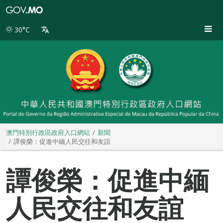
澳
門
特
30°C
別
行
政
區
政
府
入
口
網
站
澳門特別行政區政府入口網站
新聞
譚俊榮：促進中緬人民交往和友誼
譚俊榮：促進中緬
人民交往和友誼