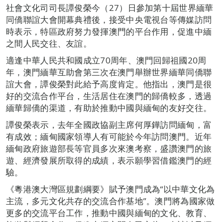
社會文化司司長譚俊榮今（27）日參加第十屆世界緬華
同僑聯誼大會開幕典禮後，接受中央電視台等傳媒訪問
時表示，特區政府努力發揮澳門的平台作用，促進中緬
之間人民交往、友誼。
適逢中華人民共和國成立70周年、澳門回歸祖國20周
年，澳門緬華互助會第三次在澳門舉辦世界緬華同僑聯
誼大會，譚俊榮對此給予高度肯定。他指出，澳門是很
好的交流合作平台，生活居住在澳門的歸僑較多，透過
緬華歸僑的渠道，有助於推動中國與緬甸的友好交往。
譚俊榮表示，去年全國政協副主席何厚鏵訪問緬甸，富
有成效；緬甸國家領導人有可能於今年訪問澳門。近年
緬甸政府旅遊部長等官員多次來澳考察，盛讚澳門的旅
遊、經濟發展所取得的成績，表示願學習借鑑澳門的經
驗。
《粵港澳大灣區規劃綱要》賦予澳門成為“以中華文化為
主流，多元文化共存的交流合作基地”。澳門將為國家做
更多的交流平台工作，推動中國與緬甸的文化、教育、